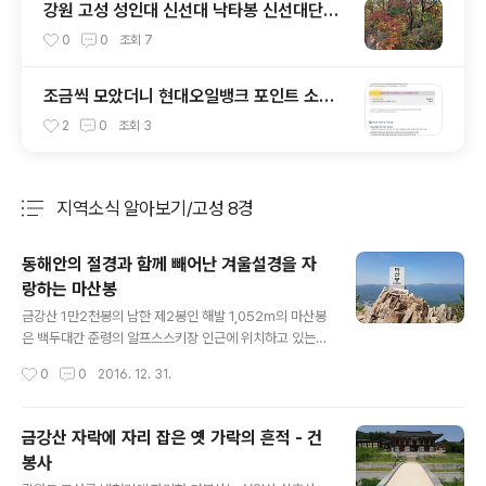
강원 고성 성인대 신선대 낙타봉 신선대단풍
등산코스
0
0
조회
7
조금씩 모았더니 현대오일뱅크 포인트 소멸
한다고 보너스카드에서 안내 메일 도착
2
0
조회
3
지역소식 알아보기/고성 8경
분류 전체보기
주요 글 목록
동해안의 절경과 함께 빼어난 겨울설경을 자
랑하는 마산봉
글 내용
금강산 1만2천봉의 남한 제2봉인 해발 1,052m의 마산봉
은 백두대간 준령의 알프스스키장 인근에 위치하고 있는
봉우리로 이곳에서 바라보는 동해안의 절경과 함께 겨울철
작성시간
0
0
2016. 12. 31.
설경은 보는 이로 하여금 대자연의 위용과 위엄을 함께 느
끼게 한다. 마산봉은 봄철 등산코스로도 이만한 곳이 없을
정도로 경치가 빼어나다.마산봉을 정점으로 서쪽 방향으로
금강산 자락에 자리 잡은 옛 가락의 흔적 - 건
수개의 계곡이 형성되어 있고 계곡을 중심으로 수려한 경
봉사
관을 이루고 있으며 이곳에 알프스스키장이 운영되고 있
글 내용