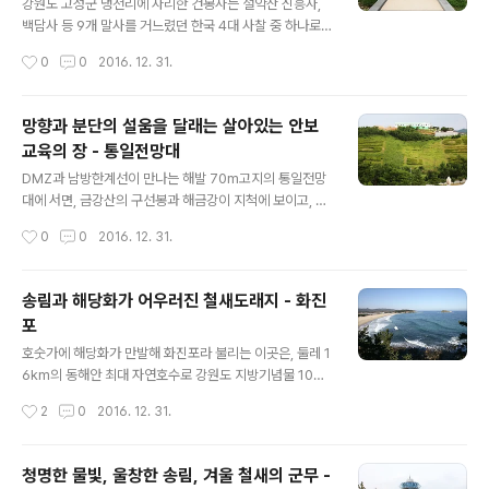
다.
강원도 고성군 냉천리에 자리한 건봉사는 설악산 신흥사,
백담사 등 9개 말사를 거느렸던 한국 4대 사찰 중 하나로,
520년(신라 법흥왕)에 아도화상이 원각사라는 이름으로
작성시간
0
0
2016. 12. 31.
창건하였고, 그 후 도선국사가 중수한 뒤 서봉사라 하였으
며, 고려 말엽 나옹화상이 중수하고 건봉사로 개명하여 오
늘에 이르고 있다. 임진왜란 때 사명대사의 의한 승별 봉기
망향과 분단의 설움을 달래는 살아있는 안보
처이기도 했던 호국사적지로서 ‘의승병기념관’이 있다. 융
교육의 장 - 통일전망대
성기에는 3,183칸의 대가람이었다고 하나 6.25 전쟁 때
글 내용
거의 소실되었으며, 최근 건봉사지와 사찰의 복원사업이
DMZ과 남방한계선이 만나는 해발 70m고지의 통일전망
한창이다. 특히 건봉사에는 신라 자장율사가 당에서 가져
대에 서면, 금강산의 구선봉과 해금강이 지척에 보이고, 맑
온 부처님의 진신 치아사리와 무지개 모양의 능파교(보물
은 날에는 신선대, 옥녀봉, 채하봉, 일출봉, 집선봉 등 천하
작성시간
0
0
2016. 12. 31.
제 1336호), 바라밀 문양의 돌기둥, 불이문(강원도 문화재
절경의 금강산을 볼 수 있으며, 발아래에는 2004년 12월
자료 제 35호)이 옛 건봉사터(..
개통된 동해선 남북연결 도로로 금강산 육로관광이 이루어
지는 모습도 볼 수 있다. 휴전선 철책을 사이에 두고 대치하
송림과 해당화가 어우러진 철새도래지 - 화진
고 있는 최전방 초소는 남북한의 긴장감을 느끼게 한다. 고
포
성군 현내면 명호리. 북의 38도 35분, 연간 150만 명 이
글 내용
상의 관광객이 찾아드는 고성의 대표적인 관광지인 이곳
호숫가에 해당화가 만발해 화진포라 불리는 이곳은, 둘레 1
엔, 북녘에 두고 온 산하와 가족을 그리는 실향민과 통일을
6km의 동해안 최대 자연호수로 강원도 지방기념물 10호
염원하는 이들을 위한 성모상, 미륵불상, 전진철탑 등 종교
로 지정되었다. 넓은 갈대밭 위에 수천 마리의 철새와 고니
작성시간
2
0
2016. 12. 31.
적인 부대시설과 장갑차, 탱크, 비행기 등 어린이 안보교육
가 날아들고 울창한 송림으로 둘러싸여 주변경관이 빼어나
용 전시물이 있다. ※..
예로부터 주변에 유명한 별장들이 많았던 곳으로 지금도
이승만 초대대통령 별장과 이기붕 별장, 화진포의 성(김일
청명한 물빛, 울창한 송림, 겨울 철새의 군무 -
성 별장)이 역사안보전시관으로 운영되고 있다. 병풍처럼