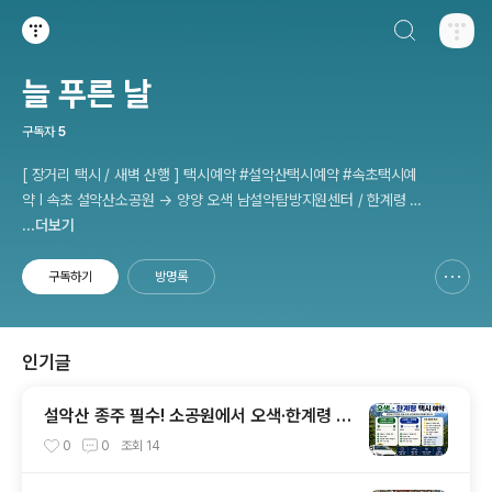
검색하기
티스토리
늘 푸른 날
구독자
5
[ 장거리 택시 / 새벽 산행 ] 택시예약 #설악산택시예약 #속초택시예
약 I 속초 설악산소공원 → 양양 오색 남설악탐방지원센터 / 한계령 휴
게소 - 인제 용대 남교리탐방지원센터 etc 사전 예약 운행 I 산행후기
...더보기
I 풍경 #설악산소공원 #설악산국립공원
구독하기
방명록
신고하기 레이어
열기
인기글
설악산 종주 필수! 소공원에서 오색·한계령 택
시 예약 완벽한 이용 방법
0
0
조회
14