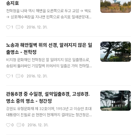
송지호
둘러싸인 울창한 송림과 포구의 기암괴석은 신비의 극치를
글 내용
이루고, 화진포 해변은 수심이 얕고 해저가 청아하며 주옥
천학정을 나와 역시 해변을 오른쪽으로 두고 교암 → 백도
같은 백사장이 펼쳐져 있어 촬영지로도 유명하다. 아래는
→ 삼포해수욕장을 지나면 왼쪽으로 송지호 철새관망대가
겨울철새들입니다. 겨울철새의 군무가 장관을 이룹니다.
보인다. 송림이 울창한 송지호는 둘레가 약 4㎞, 수심이 5
작성시간
1
0
2016. 12. 31.
화진포는 동해와 연접해 자연풍광이 수려하고 면적 72만
m에 달하는 자연호수와 죽도가 어우러져 경관이 수려하여
평에 달하는 광활한 호수 주위에 울창한 송림이 병..
고성의 대표적인 관광지로 꼽힌다. 겨울철새인 고니(천연
기념물 제201호)의 도래지인 이곳은 물빛이 청명하고 수
노송과 해안절벽 위의 선경, 알려지지 않은 일
심이 일정해 도미와 전어 등 바닷고기와 잉어, 숭어 같은 민
출명소 - 천학정
물고기가 함께 살고 있어 낚시터로도 유명하다. 또한, 송지
글 내용
호 건너편 언덕 위에 있는 송호정(누) 가는 길로 들어서면
비지정 문화재인 천학정은 잘 알려지지 않은 일출명소로,
자연생태공원과 산책로가 있어 자연을 즐기는 조용한 시간
송림에 둘러싸인 기암절벽 위에서의 일출은 가히 천하절경
을 가질 수 있다. 강물에 실려온 모래가 바다 물결에 맞부딪
이라 할 수 있다. 청간정에서 내려 보이는 고운 모래사장과
작성시간
1
0
2016. 12. 31.
쳐 강 하구에 쌓이기를 거듭하여 이룬 모래톱이 길게 바다
는 전혀 다른 분위기의 천학정 앞 기암절벽은 저마다 이름
를 가로막아 생긴 호수를 석호라 한..
을 가지고 있는데, 천학정에 전시되어 있는 패널을 구경하
며 여러 이름의 기암절벽을 직접 찾아보는 것도 재미있다.
관동8경 중 수일경, 설악일출8경, 고성8경.
청간정의 명성에 가려져 있었으나 고성을 아름답게 하는
명소 중의 명소 - 청간정
또 하나의 절경이다. 상하천광(上下天光), 동해의 푸른 바
글 내용
닷물을 거울 삼아 그 모습을 비춘다는 정자는 1931년에 세
강원도 유형문화재 제 32호이며, 1953년 고 이승만 초대
워졌다. 청간정의 경관이 부드럽고 편안함을 준다면 천학
대통령이 친필로 쓴 현판이 현재까지 걸려있는 청간정은
정은 기암절벽 사이로 곧게 자라난 소나무를 벗삼는 남성
강원도 전체의 자랑거리이다. 관동8경, 설악일출 8경, 고
작성시간
0
0
2016. 12. 31.
적인 모습이다. 벼랑 끝 바다를 향하는 듯 당당한 모습이 가
성8경이라는 유혹의 이름 청간정을 만날 때면 일출은 볼
슴을 시원하게 만든다. 왼편으로 이어지는 ..
수 없는 시간이지만, 일출이 없어도 노송과 하늘빛 바다에