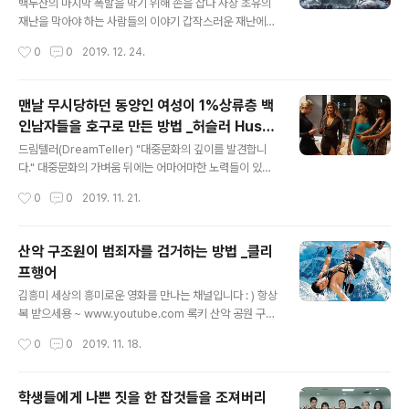
의 출현’을 연출한 김한민 감독의 신작이다. ‘명량’, ‘한산:
백두산의 마지막 폭발을 막기 위해 손을 잡다 사상 초유의
용의 출현’으로 지난 10년간 이순신 3부작 프로젝트에 헌
재난을 막아야 하는 사람들의 이야기 갑작스러운 재난에
신해온 스태프들이 모두 뭉쳐 기대감을 더하는 동시에 명
휘말려 그 안에서 생존하기 위해 사투를 벌이는 인물들을
작성시간
0
0
2019. 12. 24.
불허전 최고의 배우 김윤석이 성웅 ‘이순신’으로 변신, 탁월
그린 기존의 재난 영화와 달리, 재난을 막기 위해 힘을 합쳐
한 연기..
나가는 캐릭터들은 만의 차별화된 지점이다. 남과 북 모두
를 집어삼킬 사상 초유의 재난 앞에서 각자의 방식으로 고
맨날 무시당하던 동양인 여성이 1%상류층 백
군분투하며 성장해나가는 인물의 이야기는 예기치 못한 재
인남자들을 호구로 만든 방법 _허슬러 Hustl
미와 눈 뗄 수 없는 높은 몰입도를 선사한다. 북한 무력부
글 내용
ers,2019
소속 일급 자원 ‘리준평’은 수용소에 수감되어 있던 중 백두
드림텔러(DreamTeller) "대중문화의 깊이를 발견합니
산 화산 폭발을 막기 위한 남측의 비밀 작전에 참여하게 된
다." 대중문화의 가벼움 뒤에는 어마어마한 노력들이 있습
인물. 첫 등장부터 남다른 존재감을 뿜어내는 ‘리준평’은 작
니다. 저는 그런 지나치기 쉬운 그들의 노력을 조명합니다.
작성시간
0
0
2019. 11. 21.
전에 협조하는 듯하면서도 속내를 드러내지 않고 자신만의
비지니스 문의 : rjh1439@naver.com www.youtube.
목적을 달성하기 위해 은밀하게..
com “룰대로만 사는 사람은 손해만 봐” 가진 자들만이 돈
을 불리며 판을 치는 세상, 권력과 돈이면 모든 것을 살 수
산악 구조원이 범죄자를 검거하는 방법 _클리
있다는 그들에게 필요한 건 화끈한 한.방! 외모, 두뇌플레이
프행어
모두 갖춘 그녀들이 은밀히 움직이기 시작하는데... 세상을
글 내용
향한 그녀들의 통쾌한 한방! 지금부터가 진짜 시작이다! 네
김흥미 세상의 흥미로운 영화를 만나는 채널입니다 : ) 항상
이버 영화 정보 허슬러 가진 자들만이 돈을 불리며 판을 치
복 받으세용 ~ www.youtube.com 록키 산악 공원 구조
는 세상,권력과 돈이면 모든 것을 살 수 있다는 그들에게필
대원으로 일하던 게이브는, 조난 당한 동료 핼의 연인 새라
작성시간
0
0
2019. 11. 18.
요한 건 ... movie.naver.com
를 구조하다가, 죽인데 가책을 느끼고 사랑하는 동료 구조
원 졔스 곁을 떠난다. 일년 후, 덴버에서 자리잡은 게이브는
졔스를 데릴러 산으로 돌아온다. 아직도 친구 연인을 죽게
학생들에게 나쁜 짓을 한 잡것들을 조져버리
했다고 괴로워 하지만, 산을 보는 순간, 뜨거운 정을 느끼지