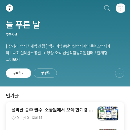
검색하기
티스토리
늘 푸른 날
구독자
5
[ 장거리 택시 / 새벽 산행 ] 택시예약 #설악산택시예약 #속초택시예
약 I 속초 설악산소공원 → 양양 오색 남설악탐방지원센터 / 한계령 휴
게소 - 인제 용대 남교리탐방지원센터 etc 사전 예약 운행 I 산행후기
...더보기
I 풍경 #설악산소공원 #설악산국립공원
구독하기
방명록
신고하기 레이어
열기
인기글
설악산 종주 필수! 소공원에서 오색·한계령 택
시 예약 완벽한 이용 방법
0
0
조회
14