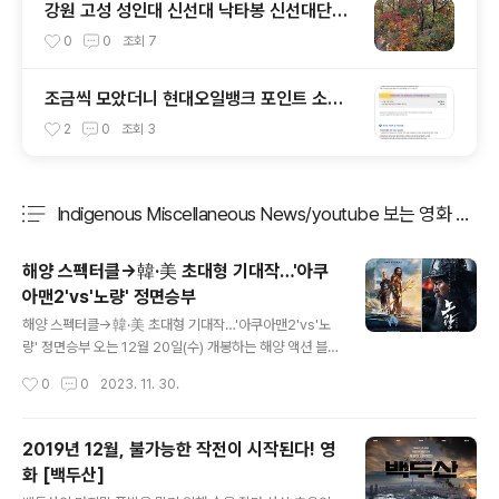
강원 고성 성인대 신선대 낙타봉 신선대단풍
등산코스
0
0
조회
7
조금씩 모았더니 현대오일뱅크 포인트 소멸
한다고 보너스카드에서 안내 메일 도착
2
0
조회
3
Indigenous Miscellaneous News/youtube 보는 영화 이야
분류 전체보기
주요 글 목록
해양 스펙터클→韓·美 초대형 기대작…'아쿠
아맨2'vs'노량' 정면승부
글 내용
해양 스펙터클→韓·美 초대형 기대작…'아쿠아맨2'vs'노
량' 정면승부 오는 12월 20일(수) 개봉하는 해양 액션 블
록버스터 ‘아쿠아맨과 로스트킹덤’과 전쟁 액션 대작 ‘노량:
작성시간
0
0
2023. 11. 30.
죽음의 바다’가 압도적인 볼거리로 올 연말 극장가를 살릴
최고 기대작으로 주목 받고 있다. 같은 날 개봉하는 영화
‘노량: 죽음의 바다’는 임진왜란 발발 후 7년, 조선에서 퇴
2019년 12월, 불가능한 작전이 시작된다! 영
각하려는 왜군을 완벽하게 섬멸하기 위한 이순신 장군의
화 [백두산]
최후의 전투를 그린 전쟁 액션 대작 으로, ‘명량’, ‘한산: 용
글 내용