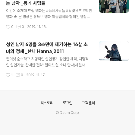
는 남자 _동네 사람들
않을 수 없었다. 그러나 졔스는 게이브를 따라 산을 떠나지
글 내용
않겠다고 거절한다. 하는 수 없이, 게이브는 혼자 덴버로 돌
이번에 소개해 드릴 영화는 #동네사람들 #달빛뮤즈 #액션
아간다. 그러나 게이브가 떠나기 직전, 폭풍우가 몰아치는
영화 ★ 본 영상은 유튜브 영화 제공업체와 협의된 영상입
산에서 조난자가 구조를 요청 해온다. 헬기는 뜰 수 없는 날
니다. ▶ 달빛뮤즈 채널 구독 달빛뮤즈 안녕하세요. 달빛뮤
작성시간
0
0
2019. 11. 18.
이었다. 게이브가 떠난 후 유일하게 산을 지키던 핼 혼자 보
즈 채널입니다. 유명하지만 아직 못봤거나 알려지지않아서
내..
못봤거나 봤지만 다시보고싶은 영화, 몰랐지만 괜찮은 영
화... 모든 영화들을 장르별로 소개하고 추천해드리는 달빛
성인 남자 6명을 3초만에 제거하는 16살 소
뮤즈 채널입니다. '삶의 축소판'같은 깊이있는 영화의 매력!
녀의 정체 _한나 Hanna,2011
그렇지만 보다 더 재미있게 보실수있는... www.youtube.
글 내용
com 여고생이 사라졌지만 너무나 평온한 시골의 한적한
열여섯 순수하고 치명적인 살인병기 강인한 체력, 치명적
마을, 기간제 교사로 새로 부임 온 외지 출신 체육교사 ‘기
인 살인기술, 완벽한 전략! 열여섯 살 소녀 한나(시얼샤 로
철(마동석)’은 동네 분위기가 심상치 않음을 감지한다. 실
넌)는 전직 CIA출신 아버지 에릭(에릭 바나)에 의해 완벽
작성시간
1
0
2019. 11. 17.
종된 여고생의 유일한 친구 '유진(김새론)'만이 친구가 납
한 살인 병기로 키워진다. 극비리에 진행시킨 위험한 임무
치된 거라 확신하여 사건..
가 시작된 순간 에릭과 헤어지게 되고, 급기야 정보기관에
납치당한다. 조직의 비밀기지에서 치명적인 기술로 탈출을
시도하는 한나. 이제 그녀는 탄생의 비밀과 그 배후의 거대
조직의 음모와 직면하게 되는데.. 지금 그녀의 복수가 시작
의안내
티스토리
로그인
고객센터
된다! 더 많은 정보는 네이버 영화소개에 가시면 자세히 보
© Daum Corp.
실 수 있습니다. https://movie.naver.com/movie/bi/
mi/basic.nhn?code=76456 한나 강인한 체력, 치명적
인 살인기술, 완벽한 전략! 열여섯 살 소녀 한나(시얼샤..