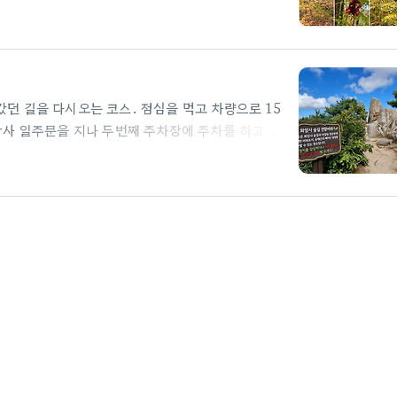
 우뚝 솟아 있다. 산 이름에 '산'이나 '봉'이 아닌
 보면 《산경표》에는 대관산, 《동국여지지도》와 1900
이라고 써 있다. 산자락에 있는 보현사(普賢寺)의
, 보현사에서 보면 선자령이 떠오르는 달과 같기 때
은 초원과 풍차가 있는 코..
. 갔던 길을 다시오는 코스. 점심을 먹고 차량으로 15
화암사 일주문을 지나 두번째 주차장에 주차를 하고 산
어, 속초시는 9월 27일부터 10월 3일까지 4단계
v차들이 가족단위로 대부분 많이 왔지만, 요즘에 흔치
 곳이네요. 코로나로 인해 주춤거리며 운동하기 힘들
건강을 유지하기 좋은 운동인 것 같습니다. 그래도
 턱스크나 목에거는 악세..