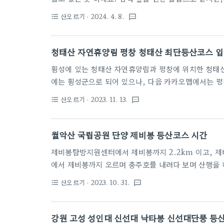
나는 듯 기분 좋네요.
산오르기
· 2024. 4. 8.
format_list_bulleted
textsms
청태산 자연휴양림 평창 청태산 최단등산코스 
횡성에 있는 청태산 자연휴양림과 평창에 위치한 청태산
에는 횡성군으로 되어 있으나, 다음 카카오맵에서는 평
게이션에 횡성의 청태산자연휴양림을 검색하시고 가시면
산오르기
· 2023. 11. 13.
format_list_bulleted
textsms
으로 2500원입니다. 65세 이상은 무료입니다. 신분
표소에서 입장료를 내고 바로 우측에 있습니다. 청태
로 1등산로부터 5등산로까지 만들어져 있습니다. 최단코
월악산 국립공원 단양 제비봉 등산코스 시간
도 산행을 하면 목적지에 도달할 수 있습니다. 1등산
제비봉탐방지원센터에서 제비봉까지 2.2km 이고, 제
출발하는 곳..
에서 제비봉까지 오르며 충주호를 내려다 보며 산행을 
에서 얼음골로 하산을 할 경우 조망이 없고, 낙엽이 쌓
산오르기
· 2023. 10. 31.
format_list_bulleted
textsms
얼음골에서 제비봉탐방지원센터까지의 거리가 멀어 차를
타야 하므로 권하고 싶지 않은 코스입니다. 제비봉 
까지 갔다가 다시 원위치 하시는게 조망도 좋고 차량회
강원 고성 성인대 신선대 낙타봉 신선대단풍 등