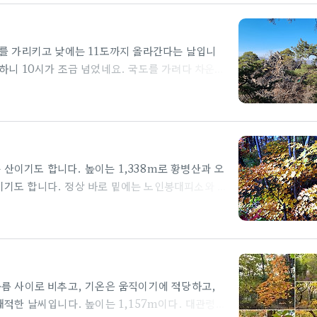
도를 가리키고 낮에는 11도까지 올라간다는 날입니
하니 10시가 조금 넘었네요. 국도를 가려다 차운전
 고속도로를 올라타며 빙빙 도는 바람에 시간 좀
도로를 바로 타면 1시간 30분정도 소요됩니다. 주
이 얼고 낙엽이 우거진 길에는 서리가 내려 하얗네
천군 팔봉산 기온은 싸늘하지만 날씨는 맑은 파란 하
만, 홍... blog.naver.com
산이기도 합니다. 높이는 1,338m로 황병산과 오
기도 합니다. 정상 바로 밑에는 노인봉대피소와 샘
 정상에서 소금강으로 하산을 할 있는데, 낙영폭포
고개-노인봉-소금강 분소까지는 약 15km로 7시간
로가 있어 많은 사람들이 방문하기도 합니다. 가을
기 위한 고난의 시간에 적응하려는 몸부림에 들어가
람들이 아무리 아름다운 색을 만들어 낸다고 한들,
구름 사이로 비추고, 기온은 움직이기에 적당하고,
쾌적한 날씨입니다. 높이는 1,157m이다. 대관령