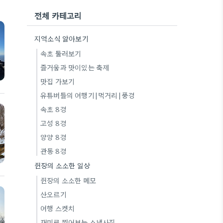
전체 카테고리
지역소식 알아보기
속초 둘러보기
즐거움과 맛이있는 축제
맛집 가보기
유튜버들의 여행기|먹거리|풍경
속초 8경
고성 8경
양양 8경
관동 8경
쥔장의 소소한 일상
쥔장의 소소한 메모
산오르기
여행 스켓치
재미로 찍어보는 스냅사진