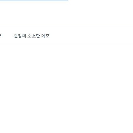
기
쥔장의 소소한 메모