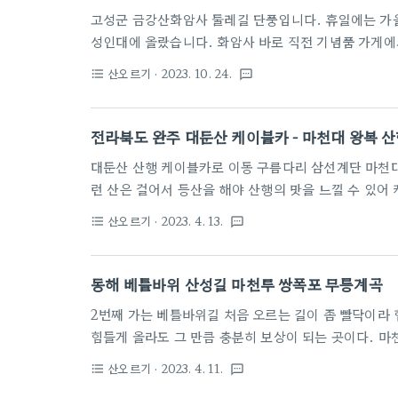
대의 차량을 주차할 수 있고, 입구에 주정차 차량 단속 
고성군 금강산화암사 둘레길 단풍입니다. 휴일에는 가을
..
성인대에 올랐습니다. 화암사 바로 직전 기념품 가게에서
성인대 - 신선대 - 낙타봉 - 성인대 - 미시령 삼거리 
산오르기
· 2023. 10. 24.
format_list_bulleted
textsms
도 소요 됩니다. 예상외로 주차장은 한적하고 여유롭네
지가 되었습니다. 비수기에는 성인대와 신선대 사이 능
도 합니다. 요즘은 가을 단풍 성수기라 백패킹족들은 
전라북도 완주 대둔산 케이블카 - 마천대 왕복 
3000원이고 카드 결제만 가능합니다. 제 1주차장이 
대둔산 산행 케이블카로 이동 구름다리 삼선계단 마천대로
런 산은 걸어서 등산을 해야 산행의 맛을 느낄 수 있어
터 등산을 하려고 했으나, 거리가 멀어 계획을 변경하
산오르기
· 2023. 4. 13.
format_list_bulleted
textsms
다. 케이블카는 약 8분정도 소요가 되어 상류 정류장까
도가 심해 체력소모도 많고 빨리 갈 수 없는 코스였습니
한 것에 대해 선택을 잘 했다는 생각이 듭니다. 길게 
동해 베틀바위 산성길 마천루 쌍폭포 무릉계곡
혹을 합니다. 올려다 보기만 해도 아찔합니다. 위로 올
2번째 가는 베틀바위길 처음 오르는 길이 좀 빨닥이라
힘들게 올라도 그 만큼 충분히 보상이 되는 곳이다. 
계라 할만한 경치가 산행객들을 반긴다.
산오르기
· 2023. 4. 11.
format_list_bulleted
textsms