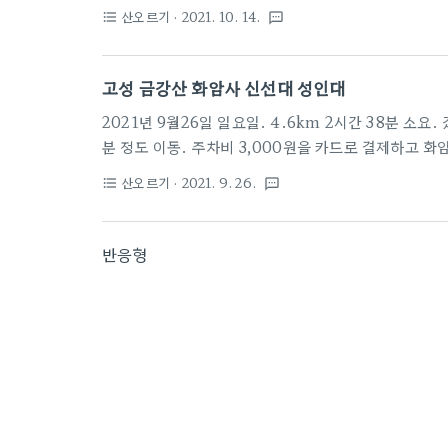
(832m) 북쪽에 솟아 있는 산으로, 백두대간의 주능선에
산오르기
· 2021. 10. 14.
format_list_bulleted
textsms
'재 령(嶺)'자를 쓴 유래는 알 수 없는데, 옛날 기록에
년대에 편찬된 《사탑고적고(寺塔古蹟攷)》에는 보현산
기록을 전하는 《태고사법》에는 만월산으로 적혀 있는데
고성 금강산 화암사 신선대 성인대
문일 것으로 추정된다 예전에는 능선을 따라 올라갔면 넓
2021년 9월26일 일요일. 4.6km 2시간 38분 소요
분 정도 이동. 주차비 3,000원을 카드로 결제하고 
행을 시작했습니다. 코로나로 연일 확진자들이 나오고 있
산오르기
· 2021. 9. 26.
format_list_bulleted
textsms
로 격상합니다. 이 곳 주차장에 와보니, 승용차나 su
않은 관광버스도 와 있네요. 날씨가 움직이기 딱 좋은
지만, 산행은 외부에서 충분한 거리두기를 유지하며, 
반응형
산에 오르는 사람들 중에는 힘들다고 마스크를 안하거나