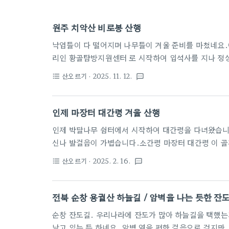
원주 치악산 비로봉 산행
낙엽들이 다 떨어지며 나무들이 겨울 준비를 마쳤네요.
리인 황골탐방지원센터 로 시작하여 입석사를 지나 정
앙상한 나뭇가지를 보고 겨울 모습이 느껴지는 또 다른
산오르기
· 2025. 11. 12.
format_list_bulleted
textsms
지만, 아직 산에는 늦가을의 향기가 남아 있었어요.원주
지막 단풍을 만나고 싶어 아침 일찍 길을 나섰습니다.
분에 상쾌한 기분으로 발걸음이 가벼웠어요. 낙엽이 수북
인제 마장터 대간령 겨울 산행
에 참 좋았습니다.중턱에 오르자 단풍잎은 거의 떨어졌
인제 박달나무 쉼터에서 시작하여 대간령을 다녀왔습니
..
신나 발걸음이 가볍습니다.소간령 마장터 대간령 이 골
쉽게 자주 찾아 보는 곳입니다.흐르는 물이 얼어 빙판
산오르기
· 2025. 2. 16.
format_list_bulleted
textsms
흐르는 곳의 얼음이 겨우내 얼고 얼어 무척 두꺼운 얼
하고 등산을 해봅니다. 뽀드득 소리가 울려 퍼지며 산
도시락을 꺼내어 맛나게 먹습니다. 밖에 소풍와 먹는 
전북 순창 용궐산 하늘길 / 암벽을 나는 듯한 잔
령 능선에는 강풍이 불며 옷속을 파고 들어 체감이 떨
순창 잔도길. 우리나라에 잔도가 많아 하늘길을 택했는
는 ..
날고 있는 듯 하네요. 암벽 옆을 편한 걸음으로 걷지만