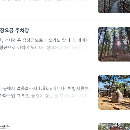
입장요금 주차장
, 청태산은 평창군으로 나오기도 합니다. 네이버
창군으로 검색이 됩니다. 청태산에 가시려면 네비
 됩니다. 청태산 자연휴양림 입장요금대인 기준
증을 확인하니 필히 지참 하시기 바랍니다. 주차는 매
산 등산코스 및 최단거리 청태산자연휴양림을 중심으
스인 2등산로를 이용하면 2.3km인데, 1시간 정
로로 하산하셔도 가깝습니다. 등산로 지도와 이정표
비봉에서 얼음골까지 1.8km입니다. 탐방지원센터
하다보면 그 멋진 풍경에 힘든 줄 모릅니다. 제비봉
여 미끄러움에 주의를 하며 내려가야 합니다. 또한
 회수하려면 대로를 5.6km정도 걸어가서 차를
추천코스는 제비봉탐방지원센터에서 시작하여 제비봉
수에 좋습니다. 제비봉탐방지원센터 앞에는 약 15
산코스