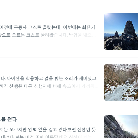
예전에 구룡사 코스로 올랐는데, 이번에는 최단거
상으로 오르는 코스로 올라봤습니다.낙엽을 밟으며
 산행의 매력입니다.11월의 공기는 한층 차가워졌
의 치악산 비로봉(1,288m). 초겨울 문턱에서 마
등산로 초입부터 바람이 제법 차가웠지만, 오히려 덕
이 쌓인 오솔길을 밟을 때마다 ‘바스락’ 소리가 귀
지만, 나뭇가지 사이로 보이는 파란 하늘이 한 폭의
다.아이젠을 착용하고 얼음 밟는 소리가 재미있고
짜기 산행은 다른 산행지에 비해 속초에서 가까워
으로 변하며 겨울 산행의 묘미를 만들어 줍니다.물이
음으로 변해 있네요.올 겨울 처음으로 아이젠을 착용
행의 재미를 만들어 주네요.산행을 하다가 준비해 온
음식은 언제나 무엇으로 만들었던 맛이 좋습니다대간
도를 걷다
어지네요.오늘 날씨는 따뜻한데도 겨울 바람의 한기
지는 오르지만 암벽 옆을 걷고 있다보면 신선인 듯
, 내려다 보는 비경 또한 아름답네요.신선이 하늘을