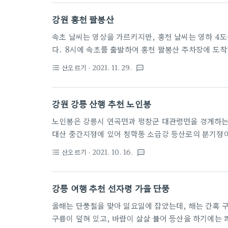
강원 홍천 팔봉산
속초 날씨는 영상을 가르키지만, 홍천 날씨는 영하 4
다. 8시에 속초를 출발하여 홍천 팔봉산 주차장에 도착
하시는 대장님의 열띤 일장연설 속에 이리저리 어찌하다
산오르기
· 2021. 11. 29.
format_list_bulleted
textsms
생각보다 30분 가량 더 소요 되었습니다. 서울양양고속
차장에 도착하여 팔봉산입구에 오니 홍천강에는 살얼음
요. 자세한 산행기 아래에 링크시켰습니다. 강원도 홍
강원 강릉 산행 추천 노인봉
늘을 볼 수 있는 일요일입니다. 속초 날씨는 영상을 가르키지
노인봉은 강릉시 연곡면과 평창군 대관령면을 경계하는 
대산 중간지점에 있어 청학동 소금강 등산로의 분기점이
터가 있어 등산객에게 좋은 휴식처가 있습니다. 노인봉
산오르기
· 2021. 10. 16.
format_list_bulleted
textsms
까지는 길이 상당히 가파르무로 주위를 해야합니다. 진
정도 소요됩니다. 월정사-진고개-소금강을 연결하는 도
의 아름다운 자연은 식물들에게는 겨울의 추위를 견디
강릉 여행 추천 선자령 가을 단풍
지만, 사람들에게는 이런 멋진 풍경을 안겨주네요. 사
올해는 단풍철을 맞아 일요일에 잡았는데, 해는 간혹 
어찌 ..
구름이 덮혀 있고, 바람이 살살 불어 등산을 하기에는 