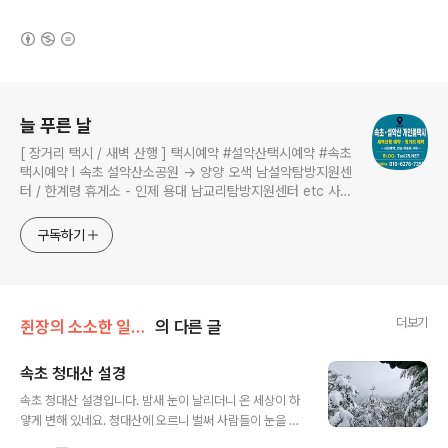
(새창열림)
로그 정보
늘 푸른 날
[ 장거리 택시 / 새벽 산행 ] 택시예약 #설악산택시예약 #속초
택시예약 I 속초 설악산소공원 → 양양 오색 남설악탐방지원센
터 / 한계령 휴게소 - 인제 용대 남교리탐방지원센터 etc 사전
예약 운행 I 산행후기 I 풍경 #설악산소공원 #설악산국립공원
구독하기
더보기
쥔장의 소소한 일상/쥔장의 소소한 메모
의 다른 글
속초 청대산 설경
글 내용
속초 청대산 설경입니다. 밤새 눈이 날리더니 온 세상이 하
얗게 변해 있네요. 청대산에 오르니 벌써 사람들이 눈을 밟
고 올라갔네요. 조금맣게 오솔길처럼 나있는 길에는 아이