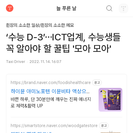
검색하기
늘 푸른 날
티스토리
쥔장의 소소한 일상/쥔장의 소소한 메모
‘수능 D-3’⋯ICT업계, 수능생들
꼭 알아야 할 꿀팁 '모아 모아'
Taxi Driver
2022. 11. 14. 16:07
https://brand.naver.com/foodishealthcare
광고
하이뮨 아미노포텐 이뮨비타 액상으로
30분만에 빠른흡수
바쁜 하루, 단 30분만에 깨우는 진짜 에너지
로 체력&활력 UP
https://smartstore.naver.com/woodgatestore
광고