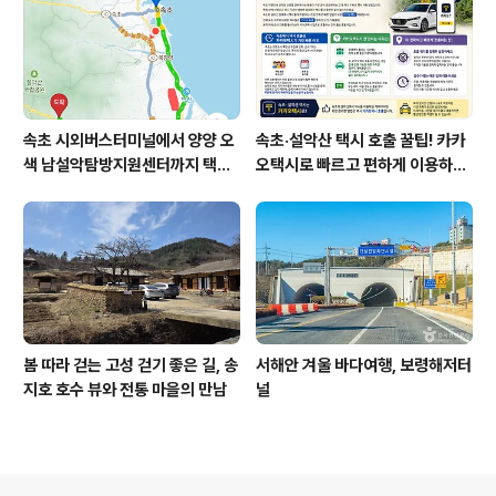
속초 시외버스터미널에서 양양 오
속초·설악산 택시 호출 꿀팁! 카카
색 남설악탐방지원센터까지 택시
오택시로 빠르고 편하게 이용하는
예약 운행 요금
방법
봄 따라 걷는 ​고성 걷기 좋은 길, 송
서해안 겨울 바다여행, 보령해저터
지호 호수 뷰와 전통 마을의 만남
널