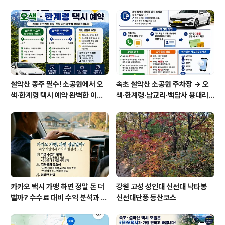
설악산 종주 필수! 소공원에서 오
속초 설악산 소공원 주차장 → 오
색·한계령 택시 예약 완벽한 이용
색·한계령·남교리·백담사 용대리
방법
택시 예약 방법
카카오 택시 가맹 하면 정말 돈 더
강원 고성 성인대 신선대 낙타봉
벌까? 수수료 대비 수익 분석과 비
신선대단풍 등산코스
가맹의 영리한 선택