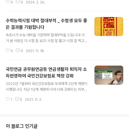
0
0
2024. 2. 26.
젠자국이 여기저기 나있네요. 소나무 가지가지마다 하얀눈
이 달라붙어 무게를 이기지 못해 가지들이 쭉쳐저 힘들어
보이네요. 하얀 설국이 산에 오르는 사람들의 깨끗하고 순
수학능력시험 대박 절대부적 _ 수험생 모두 좋
수한 감성을 자아냅니다. 멀리서 능선을 바라보니, 능선마
다 하얀솜이 내려 앉은 듯 포근해 보이기도 하네요. 나무사
은 결과를 기원합니다
글 내용
이로 만들어진 길을 따라 사람들의 흔적이 남아 있습니다.
속초시가 수능 대박을 기원하며 절대부적을 드립니다! 이
이 눈을 보며 무슨 생각들을 하며 지나갔을까요! 정상 소나
거 본 사람은 다 시험 잘 보고! 시험 잘 풀고! 시험 잘 찍고!
무들이 하얗게 변장을 하고 정자를 감싸고 있어 비밀스러
기억력 신이 강림하실 거예요! 방역수칙 철저히 지키는 수
운 장소처럼 느껴집니다. 기온이 올라가며 눈들이 슬며시
0
0
2021. 11. 18.
험생 여러분 모두 원하는 결과 얻길 바라겠습니다. 우리 마
떨어져 흩날리고 있네요. 눈구경을 하려고 많..
지막까지 조금만 더 힘내요! 절대합격 기억다남 점수폭등
찍기성공
국민연금 공무원연금등 연금생활자 퇴직자 소
득반영하여 국민건강보험료 책정 강화
글 내용
2022년 7월부터 국민건강보험료 부과체계 2단계 개편이
시행됩니다. 지난 1단계 개편에 이어 더욱 강화되는 피부양
자 조건, 연금소득에 대한 소득반영율 인상 등이 핵심내용
1
0
2021. 11. 2.
입니다.. 현재 국민연금, 공무원연금, 사학연금, 군인연금,
별정우체국연금을 수령하고 계신 연금생활자나 퇴직을 앞
두신 분들은 반드시 알고 계셔야 할 내용입니다. #건보료
#피부양자조건 #연금소득
이 블로그 인기글