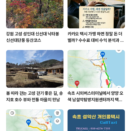
강원 고성 성인대 신선대 낙타봉
카카오 택시 가맹 하면 정말 돈 더
신선대단풍 등산코스
벌까? 수수료 대비 수익 분석과 비
가맹의 영리한 선택
봄 따라 걷는 ​고성 걷기 좋은 길, 송
속초 시외버스터미널에서 양양 오
지호 호수 뷰와 전통 마을의 만남
색 남설악탐방지원센터까지 택시
예약 운행 요금