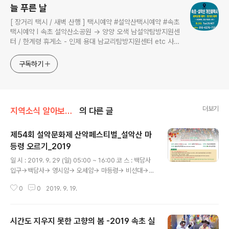
늘 푸른 날
[ 장거리 택시 / 새벽 산행 ] 택시예약 #설악산택시예약 #속초
택시예약 I 속초 설악산소공원 → 양양 오색 남설악탐방지원센
터 / 한계령 휴게소 - 인제 용대 남교리탐방지원센터 etc 사전
예약 운행 I 산행후기 I 풍경 #설악산소공원 #설악산국립공원
구독하기
더보기
지역소식 알아보기/즐거움과 맛이있는 축제
의 다른 글
제54회 설악문화제 산악페스티벌_설악산 마
등령 오르기_2019
글 내용
일 시 : 2019. 9. 29 (일) 05:00 ~ 16:00 코 스 : 백담사
입구→백담사→ 영시암→ 오세암→ 마등령→ 비선대→
소공원[약14km] 주 관 : 설악산악연맹 내 용 – 시상내역 :
0
0
2019. 9. 19.
총상금 3,500천원 ※ 현금 50% + 속초 재래시장 상품권
50% – 접수 : 인터넷 [설악산악연맹 까페 접수안내] 및 당
일 현장 접수 가능[엑스포광장 상징탑] – 참가신청기간 : 2
시간도 지우지 못한 고향의 봄 -2019 속초 실
019. 9. 1(토)~ 9. 29(토) – 문의처 : 010-5374-9926,