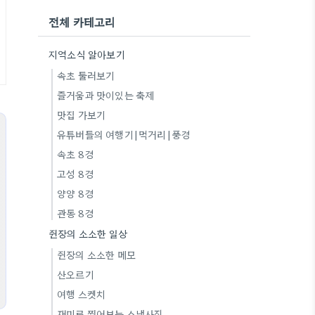
전체 카테고리
지역소식 알아보기
속초 둘러보기
즐거움과 맛이있는 축제
맛집 가보기
유튜버들의 여행기|먹거리|풍경
속초 8경
고성 8경
양양 8경
관동 8경
쥔장의 소소한 일상
쥔장의 소소한 메모
산오르기
여행 스켓치
재미로 찍어보는 스냅사진