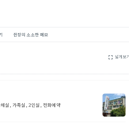
기
쥔장의 소소한 메모
넓게보
fullscreen
체실, 가족실, 2인실, 전화예약