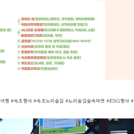
여행 #속초행사 #속초노리숲길 #노리숲길숲속마켓 #ESG행사 #