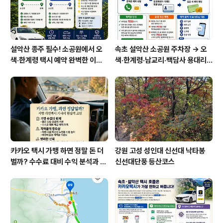
설악산 종주 필수! 소공원에서 오
속초 설악산 소공원 주차장 → 오
색·한계령 택시 예약 완벽한 이용
색·한계령·남교리·백담사 용대리
방법
택시 예약 방법
카카오 택시 가맹 하면 정말 돈 더
강원 고성 성인대 신선대 낙타봉
벌까? 수수료 대비 수익 분석과 비
신선대단풍 등산코스
가맹의 영리한 선택