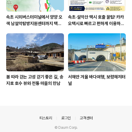
속초 시외버스터미널에서 양양 오
속초·설악산 택시 호출 꿀팁! 카카
색 남설악탐방지원센터까지 택시
오택시로 빠르고 편하게 이용하는
예약 운행 요금
방법
봄 따라 걷는 ​고성 걷기 좋은 길, 송
서해안 겨울 바다여행, 보령해저터
지호 호수 뷰와 전통 마을의 만남
널
의안내
티스토리
로그인
고객센터
© Daum Corp.