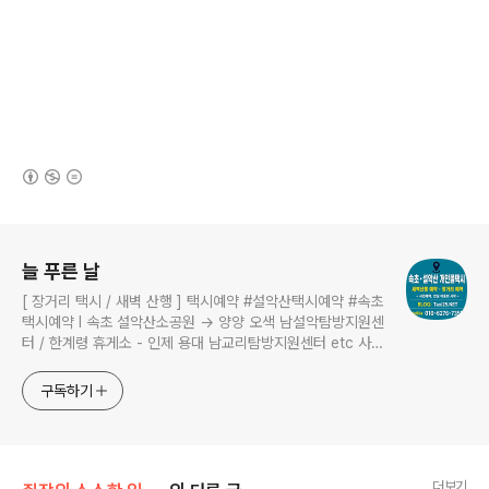
(새창열림)
로그 정보
늘 푸른 날
[ 장거리 택시 / 새벽 산행 ] 택시예약 #설악산택시예약 #속초
택시예약 I 속초 설악산소공원 → 양양 오색 남설악탐방지원센
터 / 한계령 휴게소 - 인제 용대 남교리탐방지원센터 etc 사전
예약 운행 I 산행후기 I 풍경 #설악산소공원 #설악산국립공원
구독하기
더보기