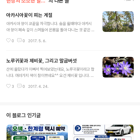
쥔장의 소소한 일상/재미로 찍어보는 스냅사진
의 다른 글
아카시아꽃이 피는 계절
글 내용
아카시아 향이 코끝을 자극합니다. 숨을 쉴때마다 아카시
아 향이 폐속 깊이 스며들어 온몸을 돌아 다니는 것 같은 상
쾌함이 기분을 좋게합니다. 자연은 사람들에게 이런 혜택
0
0
2017. 5. 6.
을 항상 베풀어 줍니다.
노루귀꽃과 제비꽃, 그리고 말굽버섯
글 내용
산에 올랐다가 이뻐서 찍어보았는데요, 노루귀꽃이라고 합
니다. 여러가지 색이 참이쁘네요^^ 요건 제비꽃 입니다. 제
비꼬랑지 같은 무늬가 있다고 해서 제비꽃인데요. 요건 노
3
0
2017. 4. 24.
랑제비꽃이네요. 요건 말굽버섯이랍니다.
이 블로그 인기글