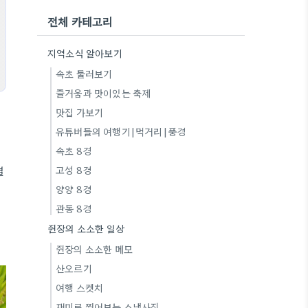
전체 카테고리
지역소식 알아보기
속초 둘러보기
즐거움과 맛이있는 축제
맛집 가보기
유튜버들의 여행기|먹거리|풍경
속초 8경
결
고성 8경
양양 8경
관동 8경
쥔장의 소소한 일상
쥔장의 소소한 메모
산오르기
여행 스켓치
재미로 찍어보는 스냅사진