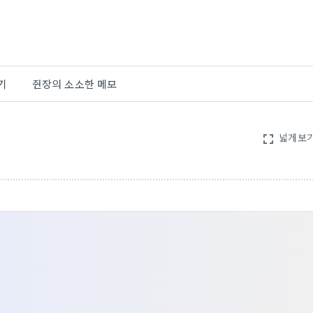
기
쥔장의 소소한 메모
넓게보
fullscreen