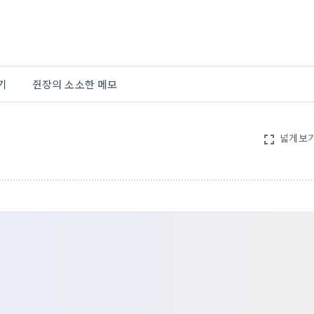
기
쥔장의 소소한 메모
넓게보
fullscreen