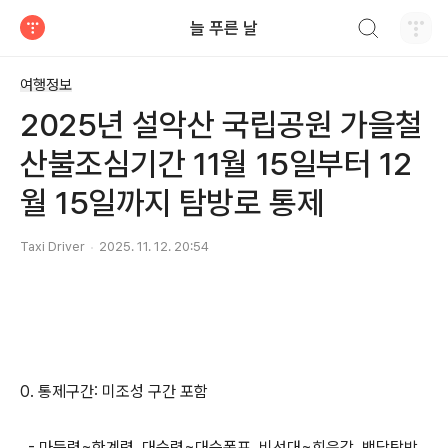
검색하기
늘 푸른 날
티스토리
여행정보
2025년 설악산 국립공원 가을철
산불조심기간 11월 15일부터 12
월 15일까지 탐방로 통제
Taxi Driver
2025. 11. 12. 20:54
0. 통제구간: 미조성 구간 포함
- 마등령~한계령, 대승령~대승폭포, 비선대~희운각, 백담탐방