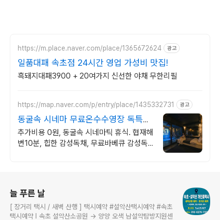
https://m.place.naver.com/place/1365672624
광고
일품대패 속초점 24시간 영업 가성비 맛집!
흑돼지대패3900 + 20여가지 신선한 야채 무한리필
https://map.naver.com/p/entry/place/1435332731
광고
동굴속 시네마 무료온수수영장 독특하
고 아늑한 나만의아지트
추가비용 0원, 동굴속 시네마틱 휴식. 협재해
변10분, 힙한 감성독채, 무료바베큐 감성독
채,동굴의 아늑함 풀사이드 시네마의 낭만.
잊지못할 태교여행&커플여행의 완성
로그 정보
늘 푸른 날
[ 장거리 택시 / 새벽 산행 ] 택시예약 #설악산택시예약 #속초
택시예약 I 속초 설악산소공원 → 양양 오색 남설악탐방지원센