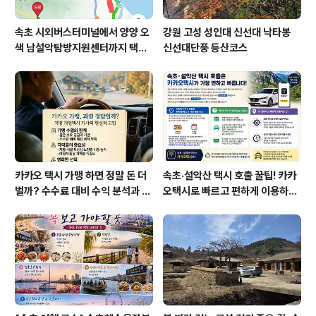
속초 시외버스터미널에서 양양 오
강원 고성 성인대 신선대 낙타봉
색 남설악탐방지원센터까지 택시
신선대단풍 등산코스
예약 운행 요금
카카오 택시 가맹 하면 정말 돈 더
속초·설악산 택시 호출 꿀팁! 카카
벌까? 수수료 대비 수익 분석과 비
오택시로 빠르고 편하게 이용하는
가맹의 영리한 선택
방법