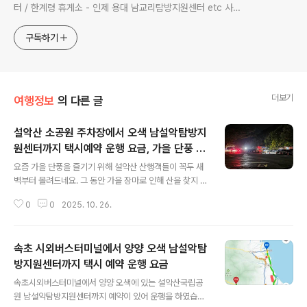
터 / 한계령 휴게소 - 인제 용대 남교리탐방지원센터 etc 사전
예약 운행 I 산행후기 I 풍경 #설악산소공원 #설악산국립공원
구독하기
더보기
여행정보
의 다른 글
설악산 소공원 주차장에서 오색 남설악탐방지
원센터까지 택시예약 운행 요금, 가을 단풍 산
글 내용
행객으로 꼭두새벽부터 주차 전쟁
요즘 가을 단풍을 즐기기 위해 설악산 산행객들이 꼭두 새
벽부터 몰려드네요. 그 동안 가을 장마로 인해 산을 찾지 못
한 사람들이 비가 그치자 전국 이곳저곳에서 단풍을 보기
0
0
2025. 10. 26.
위해 오시고 계십니다.새벽 1시 50분에 설악산소공원 주
차장에서 오색 남설악탐방지원센터까지 택시 예약이 있어
20분 전에 도착했는데, 차량행렬이 이어지고 있네요.택시
속초 시외버스터미널에서 양양 오색 남설악탐
를 대기하며 주차장을 담아 보았습니다. 메인 주차장은 이
미 빼곡히 차들로 차있어, 위에 주차장으로 올려 보내고 있
방지원센터까지 택시 예약 운행 요금
글 내용
습니다.소공원 주차장 매점에는 문을 닫지 않고 불이 훤하
속초시외버스터미널에서 양양 오색에 있는 설악산국립공
게 밝혀 산행객들에게 필요한 물품등을 판매하고 있네요.
원 남설악탐방지원센터까지 예약이 있어 운행을 하였습니
일하시는 분들도 피곤하지만, 괜히 신이 날겁니다.택시 손