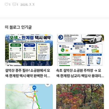
다.아침 6시 30분에 출발하여 차량 통행이 많지 않고 양양
님과 통화를 하고 대기하며 주차장 풍경을 담아보았습니
1
1
2025. 7. 7.
구간이 70km연동 구간이라 다이렉트로 막힘없이 달려, 7
다.주차장은 빈틈없이 질서정연하게 채워져 있네요..
시에 남설악탐방지원센터에 도착을 하였습니다.대청봉은
처음이라고 하시는데, 젊은 여자분이 신데 대단 하시네요.
오색을 시작으로 대청봉을 오른 후, 천불동계곡으로 하산
하신다고 합니다.요즘은 해가 길어 일출 산행이 아니면, 시
이 블로그 인기글
간을 조금 늦게 여유롭게 출발하셔도 해가 지기 전에 충분
히 하산 하실 수 있습니다.거리는 35km로 요금은 54,70
0원이 나왔습니다.할증시간대를 피해 가시면 저렴하게 이
동을 하실 수 있습니다.이용해 주셔서 감사하고, 안전하고
즐거운 산행 되시길 바랍니다.
설악산 종주 필수! 소공원에서 오
속초 설악산 소공원 주차장 → 오
색·한계령 택시 예약 완벽한 이용
색·한계령·남교리·백담사 용대리
방법
택시 예약 방법