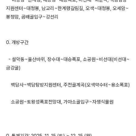
지원센터~대청봉, 남교리~한계령갈림길, 오색~대청봉, 오세암~
봉정암, 곰배골입구~강선리
0. 개방구간
- 설악동~울산바위, 장수대~대승폭포, 소공원~비선대(비선대~
금강굴)
백담사~백담탐방지원센터, 주전골계곡(오색약수터~용소폭포)
소공원~토왕성폭포전망대, 가마소골입구~자생식물원
0. 통제기간: 2025. 11. 15.(토) ~ 12. 15.(월)