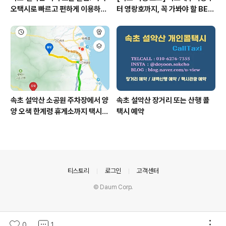
오택시로 빠르고 편하게 이용하는
터 영랑호까지, 꼭 가봐야 할 BES
방법
T 5
속초 설악산 소공원 주차장에서 양
속초 설악산 장거리 또는 산행 콜
양 오색 한계령 휴게소까지 택시예
택시 예약
약 운행 요금
의안내
티스토리
로그인
고객센터
© Daum Corp.
0
1