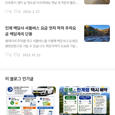
디가 좋다라는 표현은 크게 도움이 되지 않습니다. 이곳에
민속촌이 생각 날 정도로 비슷하네요.옛날 초가집에 돌담
서는 바가지란 단어를 찾아 볼래야 찾을 수 없는 곳이지요.
그리고 그네를 만든게 영락없이 민속촌 마을을 보는 듯 해
바로 들어가지 마시고, 우측 수로 옆에 주차를 하고 징검다
0
0
2024. 2. 27.
요.이런 집에 사람들이 살아가고 있는게 더 흥미롭더군요.
리를 건너 활어회센터로 들어갑니다. 머리 위를 날아 다니
오봉산에 둘러쌓여 있고, 두백산 아래 위치해 있는 곳입니
는 갈매기와 빠른 유속에서 ..
닫왕곡마을에 입구에 있는 마을 이정표입니다.진흙과 돌로
인제 백담사 셔틀버스 요금 첫차 막차 주차요
쌓은 돌담이 왠지 모르게 정감이 가네요.교과서에나 나올
법한 민속마을입니다.큰그네가 있기는 한데, 겨울이라 그
금 백담계곡 단풍
글 내용
런지 노란띠로 접근을 막고 있고, 길게 늘어 선 그네줄은 나
용대리에 주차를 하고 셔틀버스를 이용해 백담사나 오세암
무기둥 옆에 붙들어 매 놓았습니다. 담위로 삐죽이 솟아 오
봉정암등으로 가실 수 있습니다. 백담사까지 도보로 가실
른 앙상한 나무가 옛정감을 더욱 살려 주네요.논 뒤로 보이
수 있으나, 도보는 2시간, 버스로는 18분이 소요되기 때문
는 왕곡 민속마을과 뒤로는 오봉산이 자리 잡고 있어 멀리
2
2
2023. 10. 22.
에 목적을 가지고 오셨다가 시간을 단축하기 위해서 대부
서 봐도 시대를 뛰어 넘어 과거로 온 느..
분 용대리에서 백담사까지 셔틀버스를 이용합니다. 셔틀버
스 운행시간 용대리 백담 주차장에서 아침 7시에 첫차가
출발을 하고 막차는 저녁 6시까지 운행을 합니다. 백담사
주차장에서 인제 용대리 백담 주차장까지 막차는 저녁 7시
이 블로그 인기글
까지 입니다. 배차시간은 30분 간격으로 운영이 원칙이나
요즘 같이 가을 단풍철에는 33인승 버스가 인원만 차면 계
속해서 대기시간 없이 출발을 하며 버스 운행도로가 험해
서 입석은 허용되지 않습니다. 주차요금 1. 승용차 기준 최
초 3시간 3000원이고 이후 시간당 1..