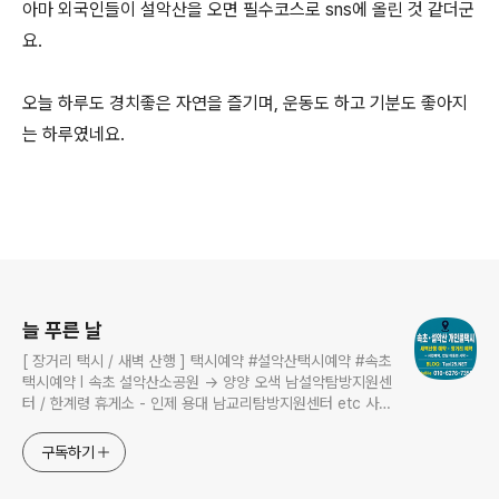
아마 외국인들이 설악산을 오면 필수코스로 sns에 올린 것 같더군
요.
오늘 하루도 경치좋은 자연을 즐기며, 운동도 하고 기분도 좋아지
는 하루였네요.
로그 정보
늘 푸른 날
[ 장거리 택시 / 새벽 산행 ] 택시예약 #설악산택시예약 #속초
택시예약 I 속초 설악산소공원 → 양양 오색 남설악탐방지원센
터 / 한계령 휴게소 - 인제 용대 남교리탐방지원센터 etc 사전
예약 운행 I 산행후기 I 풍경 #설악산소공원 #설악산국립공원
구독하기