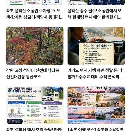
속초 설악산 소공원 주차장 → 오
설악산 종주 필수! 소공원에서 오
색·한계령·남교리·백담사 용대리
색·한계령 택시 예약 완벽한 이용
택시 예약 방법
방법
강원 고성 성인대 신선대 낙타봉
카카오 택시 가맹 하면 정말 돈 더
신선대단풍 등산코스
벌까? 수수료 대비 수익 분석과 비
가맹의 영리한 선택
속초·설악산 택시 호출 꿀팁! 카카
[속초 여행 코스] 속초해수욕장부