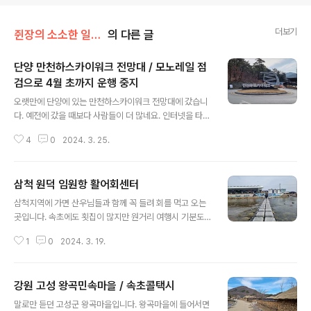
더보기
쥔장의 소소한 일상/여행 스켓치
의 다른 글
단양 만천하스카이워크 전망대 / 모노레일 점
검으로 4월 초까지 운행 중지
글 내용
오랫만에 단양에 있는 만천하스카이워크 전망대에 갔습니
다. 예전에 갔을 때보다 사람들이 더 많네요. 인터넷을 타고
전국으로 퍼졌고, 관광을 위한 인프라시설이 좀 보강 되었
4
0
2024. 3. 25.
네요. 주차도 5주차장에 주차를 하는 것보다 2주차장이나
3주차장을 이용하면 단양강 잔도길을 탐방하는데 더 효과
적입니다. 빛터널을 지나 2주차장이나 3주차장을 이용하
삼척 원덕 임원항 활어회센터
면 몇걸음 가지 않아 매표소 있구로 갈 수 있고, 로타리에
글 내용
만천하스카이워크 표지판에 크게 세워져 있습니다. 3주차
삼척지역에 가면 산우님들과 함께 꼭 들려 회를 먹고 오는
장에 주차를 할 경우 로터리 표지판 좌측으로 가면 매표소
곳입니다. 속초에도 횟집이 많지만 원거리 여행시 기분도
로 갈 수 있습니다. 매표소라 가는 길 정면 산위를 보면 만
낼 수 있고 속초보다 더 잘나오는 것 같더군요. 특히 임원항
천하스카이워크 전망대가 훤히 보입니다. 이 곳에서 매표
1
0
2024. 3. 19.
은 많은 사람들에게 알려져 실속 있게 회를 드시는 분들에
를 끊을 수 있는데요. 무인기와 안내 하시는 분들이 있어 카
게는 꼭 들려보는 사람들이 많이 계시더군요. 회를 먹으며
드로 결제하면 금방 해결을 할 수 있습니..
소주 한 잔의 기분은 드셔 본 들은 잘 알지만, 질이나 양 면
강원 고성 왕곡민속마을 / 속초콜택시
에서도 많은 사람들에게 만족감을 선사하는 곳이기도 합니
글 내용
다. 분위기와 찾아가는 집에 따라 조금씩 다르기 때에 꼭 어
말로만 듣던 고성군 왕곡마을입니다. 왕곡마을에 들어서면