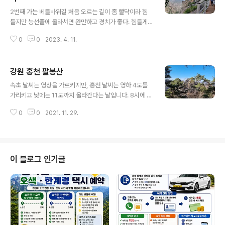
글 내용
2번째 가는 베틀바위길 처음 오르는 길이 좀 빨닥이라 힘
들지만 능선줄에 올라서면 완만하고 경치가 좋다. 힘들게
올라도 그 만큼 충분히 보상이 되는 곳이다. 마천루의 경치
0
0
2023. 4. 11.
는 이름만큼이나 경이롭다. 한국의 장가계라 할만한 경치
가 산행객들을 반긴다.
강원 홍천 팔봉산
글 내용
속초 날씨는 영상을 가르키지만, 홍천 날씨는 영하 4도를
가리키고 낮에는 11도까지 올라간다는 날입니다. 8시에 속
초를 출발하여 홍천 팔봉산 주차장에 도착하니 10시가 조
0
0
2021. 11. 29.
금 넘었네요. 국도를 가려다 차운전하시는 대장님의 열띤
일장연설 속에 이리저리 어찌하다 고속도로를 올라타며 빙
빙 도는 바람에 시간 좀 생각보다 30분 가량 더 소요 되었
습니다. 서울양양고속도로를 바로 타면 1시간 30분정도
소요됩니다. 주차장에 도착하여 팔봉산입구에 오니 홍천강
이 블로그 인기글
에는 살얼음이 얼고 낙엽이 우거진 길에는 서리가 내려 하
얗네요. 자세한 산행기 아래에 링크시켰습니다. 강원도 홍
천군 팔봉산 기온은 싸늘하지만 날씨는 맑은 파란 하늘을
볼 수 있는 일요일입니다. 속초 날씨는 영상을 가르키지만,
홍... blog.naver.com