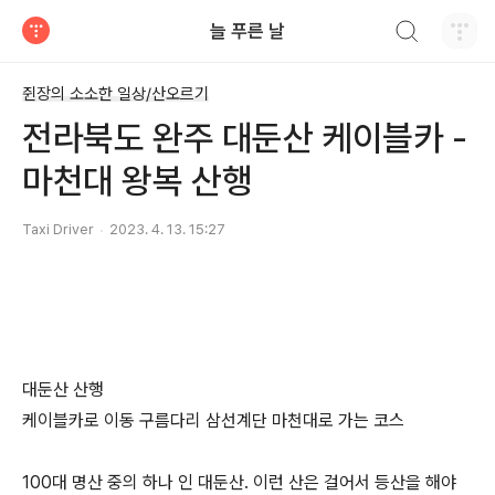
검색하기
늘 푸른 날
티스토리
쥔장의 소소한 일상/산오르기
전라북도 완주 대둔산 케이블카 -
마천대 왕복 산행
Taxi Driver
2023. 4. 13. 15:27
대둔산 산행
케이블카로 이동 구름다리 삼선계단 마천대로 가는 코스
100대 명산 중의 하나 인 대둔산. 이런 산은 걸어서 등산을 해야