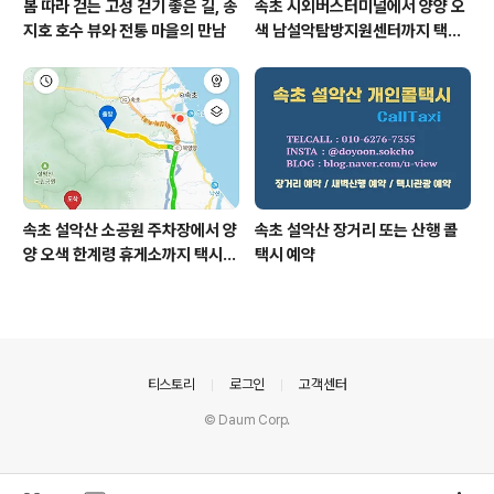
봄 따라 걷는 ​고성 걷기 좋은 길, 송
속초 시외버스터미널에서 양양 오
지호 호수 뷰와 전통 마을의 만남
색 남설악탐방지원센터까지 택시
예약 운행 요금
속초 설악산 소공원 주차장에서 양
속초 설악산 장거리 또는 산행 콜
양 오색 한계령 휴게소까지 택시예
택시 예약
약 운행 요금
의안내
티스토리
로그인
고객센터
© Daum Corp.