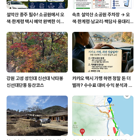
설악산 종주 필수! 소공원에서 오
속초 설악산 소공원 주차장 → 오
색·한계령 택시 예약 완벽한 이용
색·한계령·남교리·백담사 용대리
방법
택시 예약 방법
강원 고성 성인대 신선대 낙타봉
카카오 택시 가맹 하면 정말 돈 더
신선대단풍 등산코스
벌까? 수수료 대비 수익 분석과 비
가맹의 영리한 선택