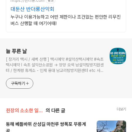
https://반더룽.com
광고
대둔산 반더룽산악회
누구나 이용가능하고 어떤 제한이나 조건없는 편안한 리무진
버스 산행할 때 여기어때!
로그 정보
늘 푸른 날
[ 장거리 택시 / 새벽 산행 ] 택시예약 #설악산택시예약 #속초
택시예약 I 속초 설악산소공원 → 양양 오색 남설악탐방지원센
터 / 한계령 휴게소 - 인제 용대 남교리탐방지원센터 etc 사전
예약 운행 I 산행후기 I 풍경 #설악산소공원 #설악산국립공원
구독하기
더보기
쥔장의 소소한 일상/산오르기
의 다른 글
동해 베틀바위 산성길 마천루 쌍폭포 무릉계
곡