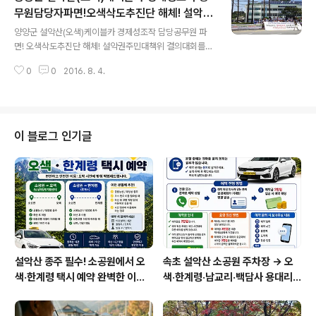
까요? 하여간 이 담당 공무원들이 경제성 허위조작으로 검
무원담당자파면!오색삭도추진단 해체! 설악권
글 내용
찰에 불기속 기소가 되었습니다. 이런 허위 경제성조작으
주민대책위 결의대회-2016년8월4일
양양군 설악산(오색)케이블카 경제성조작 담당공무원 파
로 부풀여졌고, 환경피해는 축소하여 정부에 보고하여 케
면! 오색삭도추진단 해체! 설악권주민대책위 결의대회를
이블카 승인 사업을 따냈습니다. 이게 허위이다 보니, 당연
양양군청 앞에서 진행하였습니다. 폭염 속임에도 불구하고
히 재심사를 하거나, 사업자체가 취소되거나하는 것이 상
0
0
2016. 8. 4.
많은 분들이 참여하셔서 모두에게 힘이 되었습니다. 양양
식적으로 맞는 이야기지요. 그래서, 이런 상식을 지키라고
군수는 담당공무원들과 한통 속이 되어 정부로부터 오색케
양양군..
이블카 허가와 많은 보조금을 받기 위해 경제성 타성성을
2배나 부풀리고 환경피해는 축소하여 올렸습니다. 그럼에
도 불구하고 양양군과 정권은 아무렇치도 않은 듯, 그냥 계
이 블로그 인기글
속하여 추진하려고 합니다. 세상이 온통 가짜가 판을 치니,
이 정도 허위조작문서는 가짜측에도 들지 않을 모양입니
다. 이런 양양군수와 공무원들이 혈세 수백억을 타내기 위
해 허위조작을 하여 대국민 사기극을 벌인 것입니다. 힘없
는 복지부동 철밥통 말단 공무원들이 알아서 조작을 했겠
습..
설악산 종주 필수! 소공원에서 오
속초 설악산 소공원 주차장 → 오
색·한계령 택시 예약 완벽한 이용
색·한계령·남교리·백담사 용대리
방법
택시 예약 방법