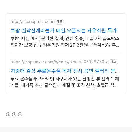
http://m.coupang.com
광고
쿠팡 설악산케이블카 매일 오픈되는 와우회원 특가
쿠팡, 빠른 예약, 편리한 결제, 안심 환불, 매일 7시 골드박스
최저가 보장 신규 와우회원 최대 2만3천원 쿠폰팩+5% 추가
적립 혜택! 여행도 이제 쿠팡에서!
https://map.naver.com/p/entry/place/2063787708
광고
지중해 감성 무료온수풀 독채 전시 공연 갤러리 문화
공간
무료 온수풀과 프라이빗 자쿠지가 있는 산방산 뷰 컬러 독채.
커플, 대가족 추천 귤정원과 계절 꽃 조경 산책, 호텔급 침구
로 푹 쉬는 제주 감성 빌리지 독채.
(새창열림)
로그 정보