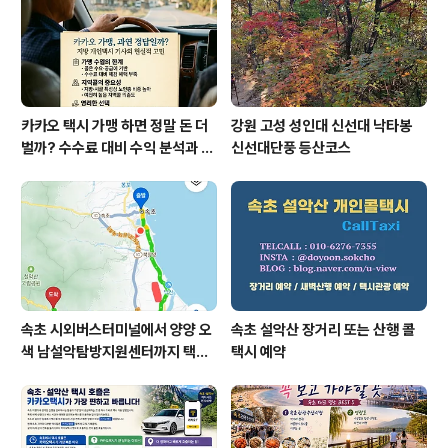
카카오 택시 가맹 하면 정말 돈 더
강원 고성 성인대 신선대 낙타봉
벌까? 수수료 대비 수익 분석과 비
신선대단풍 등산코스
가맹의 영리한 선택
속초 시외버스터미널에서 양양 오
속초 설악산 장거리 또는 산행 콜
색 남설악탐방지원센터까지 택시
택시 예약
예약 운행 요금