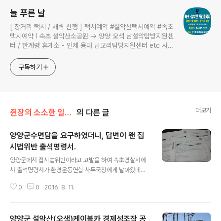
늘 푸른 날
[ 장거리 택시 / 새벽 산행 ] 택시예약 #설악산택시예약 #속초
택시예약 I 속초 설악산소공원 → 양양 오색 남설악탐방지원센
터 / 한계령 휴게소 - 인제 용대 남교리탐방지원센터 etc 사전
예약 운행 I 산행후기 I 풍경 #설악산소공원 #설악산국립공원
구독하기
더보기
쥔장의 소소한 일상/설악산 케이블카 설치 NO
의 다른 글
양양군수면담을 요구하였더니, 답변이 왠 집
시법위반 출석명령서.
글 내용
양양군에서 집시법위반이라고 고발을 하여 속초경찰서에
서 출석명령서가 환경운동연합 사무국장에게 날아왔네요.
양양군수 면담에게 전날 공문을 보내 면담요청을 하였습니
0
0
2016. 8. 11.
다. 그러나, 양양군수는 아무런 답변이 없었지요. 그래서,
경제성 조작을 하여 꼬리자리기식으로 담당공무원에게만
뒤집어 씌우고 군수는 빠져나갔습니다. 요즘 공무원이 복
양양군 설악산(오색)케이블카 경제성조작 공
지부동 철밥통에 시키지도 않을 짓을 알아서 조작을 했을