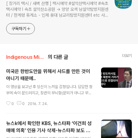
[ 장거리 택시 / 새벽 산행 ] 택시예약 #설악산택시예약 #속초
택시예약 I 속초 설악산소공원 → 양양 오색 남설악탐방지원센
터 / 한계령 휴게소 - 인제 용대 남교리탐방지원센터 etc 사전
예약 운행 I 산행후기 I 풍경 #설악산소공원 #설악산국립공원
구독하기
더보기
Indigenous Miscellaneous News/언론으로 보는 사회_정치
의 다른 글
미국은 한반도만을 위해서 사드를 만든 것이
아니기 때문에..
글 내용
이 영상을 보고난 후 당신이 느끼실 감정입니다. 답답한 정
부에 속이 문드러지고, 장관의 무뇌함(문외가 아니고 무뇌)
에 놀라실겁니다. 하지만 사드 배치를 왜 하는 건지는 확실
0
0
2016. 7. 24.
히 이해되실지도 모릅니다. 복잡한 군사 용어 따위 다 몰라
도 아주 간단한 한 문장으로 설...명이 되니까요. 원문출처
민중의 소리
뉴스k에서 확인한 KBS, 뉴스타파 ‘이건희 성
매매 의혹’ 인용 기사 삭제-뉴스타파 보도 영
글 내용
상