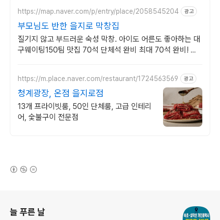
https://map.naver.com/p/entry/place/2058545204
광고
부모님도 반한 을지로 막창집
질기지 않고 부드러운 숙성 막창. 아이도 어른도 좋아하는 대
구웨이팅150팀 맛집 70석 단체석 완비 최대 70석 완비! 구
워 나와 쾌적하고 실패 없는 을지로 회식
https://m.place.naver.com/restaurant/1724563569
광고
청계광장, 온점 을지로점
13개 프라이빗룸, 50인 단체룸, 고급 인테리
어, 숯불구이 전문점
(새창열림)
로그 정보
늘 푸른 날