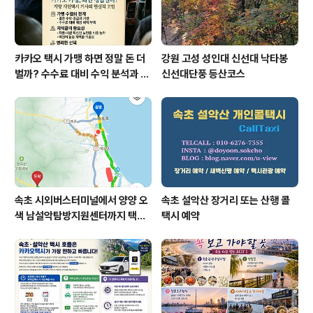
카카오 택시 가맹 하면 정말 돈 더
강원 고성 성인대 신선대 낙타봉
벌까? 수수료 대비 수익 분석과 비
신선대단풍 등산코스
가맹의 영리한 선택
속초 시외버스터미널에서 양양 오
속초 설악산 장거리 또는 산행 콜
색 남설악탐방지원센터까지 택시
택시 예약
예약 운행 요금