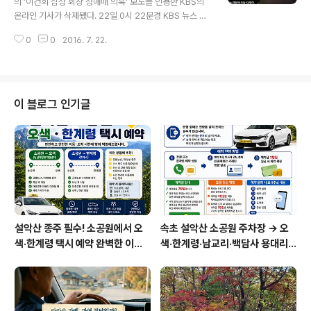
의 ‘이건희 삼성 회장 성매매 의혹’ 보도를 인용한 KBS의
온라인 기사가 삭제됐다. 22일 0시 22분경 KBS 뉴스 홈
페이지에 게재됐던 단신 기사(뉴스타파, "이건희 회장 성매
0
0
2016. 7. 22.
매 의혹"…"공식 입장 아직 없다")는 약 20분 뒤인 0시 40
분경 사라졌다. KBS 뉴스 홈페이지는 물론 네이버, 다음
등 주요 포털 어디에서도 ‘이건희 성매매 의혹’에 대한 KB
S의 기사는 찾아볼 수 없었다. 구글(Google) 홈페이지에
서 해당 기사의 제목을 검색한 결과, '저장된 페이지'에는
이 블로그 인기글
기존의 기사가 잠시 화면에 나타난 뒤 "페이지를 찾을 수
없습니다"라는 '서버 오류' 화면이 뜬다. 게재됐던 기사가
삭제됐다는 사실이 확인된 것이다. 지상파 방송사 중 유일
하게 ‘이건희 회장 성매매 의혹’을 인용했던 KBS의 기사
가..
설악산 종주 필수! 소공원에서 오
속초 설악산 소공원 주차장 → 오
색·한계령 택시 예약 완벽한 이용
색·한계령·남교리·백담사 용대리
방법
택시 예약 방법