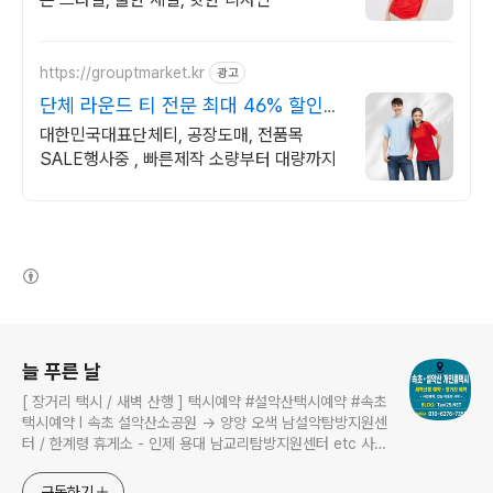
https://grouptmarket.kr
광고
단체 라운드 티 전문 최대 46% 할인
이벤트!
대한민국대표단체티, 공장도매, 전품목
SALE행사중 , 빠른제작 소량부터 대량까지
(새창열림)
로그 정보
늘 푸른 날
[ 장거리 택시 / 새벽 산행 ] 택시예약 #설악산택시예약 #속초
택시예약 I 속초 설악산소공원 → 양양 오색 남설악탐방지원센
터 / 한계령 휴게소 - 인제 용대 남교리탐방지원센터 etc 사전
예약 운행 I 산행후기 I 풍경 #설악산소공원 #설악산국립공원
구독하기