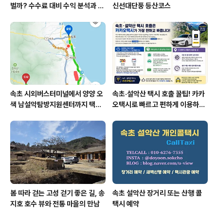
벌까? 수수료 대비 수익 분석과 비
신선대단풍 등산코스
가맹의 영리한 선택
속초 시외버스터미널에서 양양 오
속초·설악산 택시 호출 꿀팁! 카카
색 남설악탐방지원센터까지 택시
오택시로 빠르고 편하게 이용하는
예약 운행 요금
방법
봄 따라 걷는 ​고성 걷기 좋은 길, 송
속초 설악산 장거리 또는 산행 콜
지호 호수 뷰와 전통 마을의 만남
택시 예약