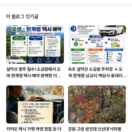
로봇의 방문을 제한하는 것같습니다. 그러다 보니, 글에 대
한 노출이 적어지고 방문자가 적어지는 것 같습니다. 대형
포털의 경우 자기들만의 블로그는 노출이 잘됩니다. 그러
이 블로그 인기글
나 다른회사의 블로그는 아예 검색이 안되거나 늦게 노츨
이 되네요. 컴퓨터를 찾아보면 최적화,메타태그,사이트맵,r
ss등 검색에 좋다는 보약들은 다 해보았습니다. 무지하게
좋은 글이 많습니다. 그러나, 그것은 하나라도 찾아 오게끔
해보려는 사용자들의 욕심에 이런방법 저런 방법..
설악산 종주 필수! 소공원에서 오
속초 설악산 소공원 주차장 → 오
색·한계령 택시 예약 완벽한 이용
색·한계령·남교리·백담사 용대리
방법
택시 예약 방법
카카오 택시 가맹 하면 정말 돈 더
강원 고성 성인대 신선대 낙타봉