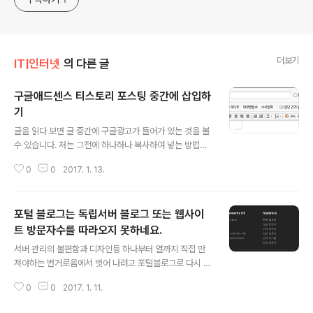
더보기
IT|인터넷
의 다른 글
구글애드센스 티스토리 포스팅 중간에 삽입하
기
글 내용
글을 읽다 보면 글 중간에 구글광고가 들어가 있는 것을 볼
수 있습니다. 저는 그전에 하나하나 복사하여 넣는 방법밖
에 몰라서 번거로움에 몇개 하다가 중단을 했는데요. 쉬운
0
0
2017. 1. 13.
방법이 있었네요. 글을 하나 저장해 놓고 글을 쓸 때마다 그
냥 불러오는 간단한 방법입니다. 그런데, 이것도 스킨이나
구글정책에 따라 갯수가 제한 되어 있는 것 같습니다. 일단
포털 블로그는 독립서버 블로그 또는 웹사이
방법은 간단하더군요. 일단 불러 올 광고 글을 하나 만들어
저장을 해야 겠지요. 글쓰기 화면을 보면 상단 우측에 서식
트 방문자수를 따라오지 못하네요.
글 내용
이라는 곳이 있습니다. 여기에 체크를 하시고, html에 체크
서버 관리의 불편함과 디자인등 하나부터 열까지 직접 만
하고 구글 광고 소스를 와서 붙여 넣기를 합니다. 반응형을
져야하는 번거로움에서 벗어 나려고 포털블로그로 다시 돌
하셨을 경우 알아서 크기가 조정되기도 하지만, 어떨 경우
아왔습니다. 네이버 블로그, 다음의 티스토리를 같이하고
에는 좌측이나 우측으로 쏠릴 경우가 있습니다. 그래서, ht
0
0
2017. 1. 11.
있는데요. 방문자수가 일반 개인서버에 비해 차이가 많이
ml체크를 풀면..
나네요. 물론 컨텐츠의 문제도 있지만, 트래픽등이 문제로