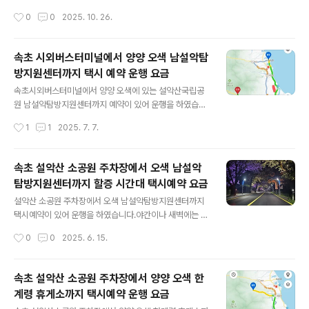
다. - 곰배골입구~강선리 구간은 11. 1. ~ 12. 15.자세한 사
한 사람들이 비가 그치자 전국 이곳저곳에서 단풍을 보기
작성시간
0
0
2025. 10. 26.
항은 설악산국립공원 문의(03..
위해 오시고 계십니다.새벽 1시 50분에 설악산소공원 주
차장에서 오색 남설악탐방지원센터까지 택시 예약이 있어
20분 전에 도착했는데, 차량행렬이 이어지고 있네요.택시
속초 시외버스터미널에서 양양 오색 남설악탐
를 대기하며 주차장을 담아 보았습니다. 메인 주차장은 이
방지원센터까지 택시 예약 운행 요금
미 빼곡히 차들로 차있어, 위에 주차장으로 올려 보내고 있
글 내용
습니다.소공원 주차장 매점에는 문을 닫지 않고 불이 훤하
속초시외버스터미널에서 양양 오색에 있는 설악산국립공
게 밝혀 산행객들에게 필요한 물품등을 판매하고 있네요.
원 남설악탐방지원센터까지 예약이 있어 운행을 하였습니
일하시는 분들도 피곤하지만, 괜히 신이 날겁니다.택시 손
다.아침 6시 30분에 출발하여 차량 통행이 많지 않고 양양
작성시간
1
1
2025. 7. 7.
님과 통화를 하고 대기하며 주차장 풍경을 담아보았습니
구간이 70km연동 구간이라 다이렉트로 막힘없이 달려, 7
다.주차장은 빈틈없이 질서정연하게 채워져 있네요..
시에 남설악탐방지원센터에 도착을 하였습니다.대청봉은
처음이라고 하시는데, 젊은 여자분이 신데 대단 하시네요.
속초 설악산 소공원 주차장에서 오색 남설악
오색을 시작으로 대청봉을 오른 후, 천불동계곡으로 하산
탐방지원센터까지 할증 시간대 택시예약 요금
하신다고 합니다.요즘은 해가 길어 일출 산행이 아니면, 시
글 내용
간을 조금 늦게 여유롭게 출발하셔도 해가 지기 전에 충분
설악산 소공원 주차장에서 오색 남설악탐방지원센터까지
히 하산 하실 수 있습니다.거리는 35km로 요금은 54,70
택시예약이 있어 운행을 하였습니다.야간이나 새벽에는 운
0원이 나왔습니다.할증시간대를 피해 가시면 저렴하게 이
행하는 택시가 없어 미리 예약하셔야만 마음 편하게 계획
작성시간
0
0
2025. 6. 15.
동을 하실 수 있습니다.이용해 주셔서 감사하고, 안전하고
대로 움직일 수 있습니다.택시를 예약하고 야간에 움직이
즐거운 산행 되시길 바랍니다.
시는 산행객들은 택시요금에 주간에 비해 약간의 부담을
느끼실 수 있습니다.할증 시간대는 23시부터 다음날 04시
속초 설악산 소공원 주차장에서 양양 오색 한
까지 입니다.대청봉에 가기 위해 양양 한계령 휴게소나 오
계령 휴게소까지 택시예약 운행 요금
색 남설악탐방지원센터까지 가시는 새벽산행을 하시려는
글 내용