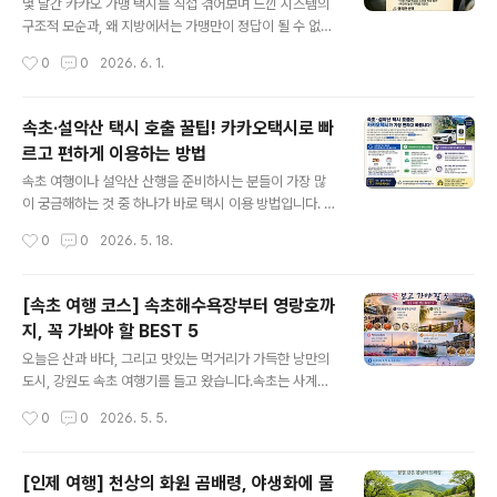
낭을 메고 대중교통 환승할 필요 없음✔ 하산 후 장시간 버
​몇 달간 카카오 가맹 택시를 직접 겪어보며 느낀 시스템의
스를 기다리지 않아도 됨✔ 단독 또는 소규모 산행객에게
구조적 모순과, 왜 지방에서는 가맹만이 정답이 될 수 없는
편리주요 이동 구간1. 설악산 소공원 → 오색 남설악탐방지
지 솔직한 생각을 공유해보려고 합니다. 남의 떡이 더 커 보
작성시간
0
0
2026. 6. 1.
원센터가장 인기 있는 대청봉 코스입니다.소공원에서 오색
였던 가맹과 비가맹의 실체, 과연 어떨까요?​1. 가맹이나 비
으로 이동 후 대청봉을 올라 천불동계곡을 통..
가맹이나 '독점'은 없다: 결국 제로섬 게임​많은 분들이 가맹
을 하면 무조건 콜을 쏟아부어 줄 거라 착각합니다. 하지만
속초·설악산 택시 호출 꿀팁! 카카오택시로 빠
현실은 냉정합니다. 전체 손님의 양은 정해져 있고, 가맹과
르고 편하게 이용하는 방법
비가맹이 결국 나눠 먹는 구조입니다.• ​수요와 공급의 절대
글 내용
법칙: 손님이 넘치는 출퇴근 시간이나 주말에는 비가맹도
속초 여행이나 설악산 산행을 준비하시는 분들이 가장 많
콜이 많이 터집니다. 반대로 손님이 없는 비수기나 한가한
이 궁금해하는 것 중 하나가 바로 택시 이용 방법입니다. 특
시간대에는 가맹 기사라고 해서 특별히 콜을 더 몰아주지
히 새벽 산행이나 버스 시간이 애매한 경우에는 택시를 이
작성시간
0
0
2026. 5. 18.
않습니다.• ​안정화된 적정선이 없는 콜: 시스템이 가맹 기
용하는 일이 많아지는데요.속초와 설악산 일대에서 택시를
사에게 하..
부르실 때는 가장 편하고 빠른 방법이 바로 카카오 택시를
이용입니다.현재 속초 지역의 대부분 택시들은 카카오콜을
[속초 여행 코스] 속초해수욕장부터 영랑호까
함께 받고 있기 때문에, 굳이 여러 군데 전화를 돌리기보다
지, 꼭 가봐야 할 BEST 5
카카오택시 앱으로 호출하는 것이 훨씬 효율적입니다.속초
글 내용
에서 택시 호출은 카카오택시가 가장 빠른 이유속초는 관
오늘은 산과 바다, 그리고 맛있는 먹거리가 가득한 낭만의
광도시 특성상 주말과 연휴, 성수기에는 관광객이 매우 많
도시, 강원도 속초 여행기를 들고 왔습니다.속초는 사계절
습니다. 특히 다음과 같은 시간대에는 택시 수요가 급격히
내내 매력적이지만, 특히 요즘 같은 날씨에 떠나기 딱 좋은
작성시간
0
0
2026. 5. 5.
몰립니다.주말 관광 피크시간연휴 및 휴가철이런 상황에서
곳이죠. 연인과 함께하는 데이트 코스부터 가족 여행까지
는 전화 콜보다 앱 호출이 훨씬 빠르게 배차..
완벽하게 책임질 속초 필수 방문 코스 5곳을 소개해 드릴
게요! 📸1. 먹거리의 천국, 속초관광수산시장 (중앙시장)
[인제 여행] 천상의 화원 곰배령, 야생화에 물
🍢속초 여행에서 절대 빠질 수 없는 첫 번째 코스! 바로 속