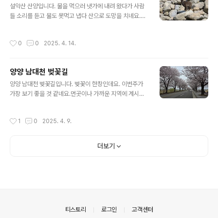
설악산 산양입니다. 물을 먹으러 냇가에 내려 왔다가 사람
들 소리를 듣고 물도 못먹고 냅다 산으로 도망을 치네요.예
전에는 보기 힘들었는데, 서식지가 개발로 인해 없어지고
먹을 것을 찾아 사람사는 곳까지 내려오는 일이 자주 있네
작성시간
0
0
2025. 4. 14.
요.동식물들이 살아가기 힘든 환경이 많아지면 서서히 자
연에 적응을 못하고 사라지면 사람들에게 부메랑이 되어
돌아 옵니다.
양양 남대천 벚꽃길
글 내용
양양 남대천 벚꽃길입니다. 벚꽃이 한창인데요. 이번주가
가장 보기 좋을 것 같네요.먼곳이나 가까운 지역에 계시는
봄 나들이 하시는 분들은 벚꽃구경 놓치지 말고 벚꽃을 즐
겨 보시기 바랍니다.
작성시간
1
0
2025. 4. 9.
더보기
의안내
티스토리
로그인
고객센터