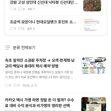
강원 고성 성인대 신선대 낙타봉 신선대단풍
등산코스
0
0
조회
7
조금씩 모았더니 현대오일뱅크 포인트 소멸
한다고 보너스카드에서 안내 메일 도착
2
0
조회
3
분류 전체보기
주요 글 목록
속초 설악산 소공원 주차장 → 오색·한계령·남
교리·백담사 용대리 택시 예약 방법
글 내용
설악산 종주나 대청봉 산행을 계획하시는 분들이 가장 많
이 찾는 것이 바로 등산택시 예약입니다.특히 설악산은 원
점회귀보다 들머리와 날머리가 다른 코스가 많아 차량 이
작성시간
0
0
2026. 6. 5.
동이 필수인데요.속초 설악산 소공원에서 출발해 오색, 한
계령, 남교리, 백담사 용대리 방면으로 이동하는 경우 택시
를 이용하면 편리하게 산행을 시작할 수 있습니다.설악산
카카오 택시 가맹 하면 정말 돈 더 벌까? 수수
산행 전 택시 예약이 필요한 이유✔ 새벽 첫 버스 운행 전
료 대비 수익 분석과 비가맹의 영리한 선택
이동 가능✔ 원하는 시간에 정확한 출발 가능✔ 무거운 배
글 내용