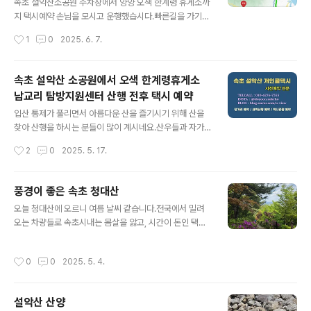
산행객들께서는 하절기 03시부터 문을 개방하고, 동절기
속초 설악산소공원 주차장에서 양양 오색 한계령 휴게소까
에는 04시에 개방을 하니, 참고하시고 계획을 짜시면 약간
지 택시예약 손님을 모시고 운행했습시다.빠른길을 가기
의 택시비를 절약 하실 수 있습니다.30프로대에 예약을 하
위해 북양양 ic를 따라 고속도로를 타고 이동합니다.택시
작성시간
1
0
2025. 6. 7.
시고 운행하니, 오색 남설악탐방지원센터까지 74,920원
기사에 따라 통행료를 받기도 하고 그냥 서비스로 받지 않
이 나오네요.이 가격은 고속도로 통행료를 제외한 금액입
기도 합니다.제 차를 이용하시는 손님들에게는 그냥 서비
니다..
스로 합니다.낮시간 때에 운행하여 68,700원이 나왔네요.
속초 설악산 소공원에서 오색 한계령휴게소
할증 요율이 적용되지 않은 요금입니다.야간 할증 시간에
남교리 탐방지원센터 산행 전후 택시 예약
는 할증료가 적용되어 더 나옵니다.23시부터 04시까지 할
글 내용
증시간인데요. 시간별로 할증요율 차이가 있습니다.
입산 통제가 풀리면서 아름다운 산을 즐기시기 위해 산을
찾아 산행을 하시는 분들이 많이 계시네요.산우들과 자가
용을 타고 왔다가 차량 문제로 목표 정상을 찍고 원점으로
작성시간
2
0
2025. 5. 17.
회귀 하는 분들도 계시지만, 멀리서 이동하여 좀 더 많은 것
을 보고 탐방하기 위해 입산과 하산 지점이 달라 이동하는
데 불편한 분들이 교통 때문에 산행 계획을 잡기 어려운 경
풍경이 좋은 속초 청대산
우가 있습니다.산행을 계획할 때 원활한 산행을 위해 버스
글 내용
오늘 청대산에 오르니 여름 날씨 같습니다.전국에서 밀려
나 택시같이 대중교통을 이용하시는 것을 계획하시는 분들
오는 차량들로 속초시내는 몸살을 앓고, 시간이 돈인 택시
도 많이 계실겁니다.버스는 저렴하게 이용할 수 있으나, 시
기사들은 스트레스에 일을 하기 힘드네요.오늘 하루 일요
간이나 정류장을 찾아 많은 신경을 써야 하지만, 택시일 경
일 여유를 즐기며 잠시 속초 청대산에 올랐습니다.
우 가격은 좀 부담이 되기는 하나, 사전에 택시 기사들과 연
작성시간
0
0
2025. 5. 4.
락하여 원하는 시간과 장소를 잡아 계획을 내게 맞게 잡을
수 있어 편리합니다.택시를 예약..
설악산 산양
글 내용