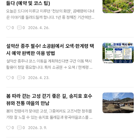
들다 (예약 및 코스 팁)
초관광수산시장입니다.어물전의 활기 : 싱싱한 해산물과
글 내용
건어물이 가득해 구경하는 재미가 쏠쏠해요.길거리 음식
오늘은 드디어 미루고 미루던 '천상의 화원', 곰배령에 다녀
정복: 속초의 명물인 닭강정부터 바삭한 새우튀김, 달콤한
온 이야기를 들려드릴까 합니다. 1년 중 정해진 기간에만
술빵까지! 시장 곳곳에서 풍기는 맛있는 냄새에 지갑이 절
허락되는 곳이라 설레는 마음으로 다녀왔는데요. 초록빛
작성시간
0
0
2026. 4. 26.
로 열리는 곳입니다.2. 자전거 타고 힐링 한 바퀴, 영랑호
힐링이 필요하신 분들은 주목해 주세요!​📍 탐방 전 필수 체
🚲조용하게 산책하며 힐링..
크리스트!​곰배령은 산림유전자원보호구역으로 지정되어
있어 사전 예약이 필수입니다.​예약 방법: 산림청 홈페이지
설악산 종주 필수! 소공원에서 오색·한계령 택
(숲나들e) 선착순 예약​준비물: 신분증 (필수!!), 등산화(또
시 예약 완벽한 이용 방법
는 트레킹화), 물, 가벼운 간식​입산 시간: 오전 9시 / 10시 /
글 내용
11시 (예약한 타임에 맞춰 도착해야 해요)​🥾 곰배령 탐방
설악산 종주나 코스 이동을 계획하신다면 구간 이동 택시
코스 (왕복 약 10km)​곰배령은 경사가 완만해서 '등산'보다
활용이 정말 중요합니다. 특히 소공원 → 오색 / 한계령 구
는 '트레킹'에 가까워요. 초보자도 충분히 즐길 수 있는 난
간은 대중교통으로 이동하기 까다롭기 때문에 미리 준비하
작성시간
0
0
2026. 4. 23.
이도입니다.​생태관리센터 ~ 강선마을: 평탄한 흙길과..
면 훨씬 편하게 여행할 수 있어요.🚖 설악산 소공원 → 오
색 / 한계령 택시 예약 & 이용방법 총정리설악산 등산을 하
다 보면 코스가 서로 연결되지 않아 이동이 필요한 경우가
봄 따라 걷는 ​고성 걷기 좋은 길, 송지호 호수
많습니다.대표적으로✔ 소공원 → 오색 (남설악)✔ 소공원
뷰와 전통 마을의 만남
→ 한계령이 구간은 택시 이용이 가장 현실적인 방법입니
글 내용
다.📍 주요 이동 구간 안내출발지👉 설악산 소공원도착지
봄의 전령사가 찾아온 고성, 그중에서도 고즈넉한 정취를
1👉 오색 남설악탐방지원센터도착지 2👉 한계령 휴게소
가장 잘 느낄 수 있는 송지호 둘레길과 왕곡마을코스를 소
👉 이 구간은 차량으로 약 30~50분 정도 소요됩니다.🚕
개해 드릴게요. 이 두 곳은 호수를 돌며 이어져 있어, 걷기
작성시간
0
0
2026. 3. 9.
택시 이용이 필요한 이유✔ 등산 코스가 이어지지 않음✔
여행을 사랑하는 분들에게는 최고의 봄 산책로입니다.🌸
버스 배차 간격이 길고 시..
[고성 여행] 호수와 시간이 멈춘 마을을 걷다: 송지호~왕곡