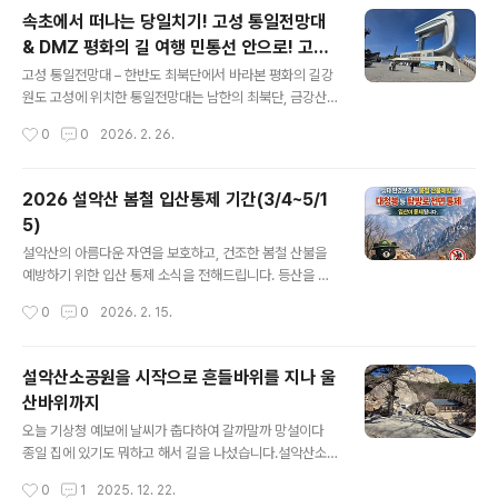
마을 코스따스한 봄바람이 불어오는 계절, 강원도 고성의
속초에서 떠나는 당일치기! 고성 통일전망대
푸른 바다만큼이나 매력적인 것이 바로 잔잔한 호수와 오
& DMZ 평화의 길 여행 민통선 안으로! 고성
래된 마을의 풍경입니다. 화려한 꽃구경도 좋지만, 가끔은
글 내용
통일전망대 출입신고서 작성 꿀팁 총정리
마음을 차분하게 만들어주는 **'느린 걸음'**이 필요할 때
고성 통일전망대 – 한반도 최북단에서 바라본 평화의 길강
가 있죠.1. 송지호 둘레길: 윤슬이 반짝이는 호수 산책.약 5
원도 고성에 위치한 통일전망대는 남한의 최북단, 금강산
km에 달하는 송지호 둘레길은 평탄한 산책로로 조성되어
이 손에 잡힐 듯 가까운 곳에 자리하고 있습니다.맑은 날이
작성시간
0
0
2026. 2. 26.
있어 누구나 쉽게 걸을 수 있습니다.관전 포인트: 호수 주변
면 북녘 땅까지 또렷이 보이는 이곳은, 그저 한 관광지가 아
으로 피어난 야생화와 ..
니라 우리 민족의 아픔과 염원이 깃든 의미 있는 장소이기
도 합니다.🚗 접근 방법과 입장 절차고성 통일전망대는 일
2026 설악산 봄철 입산통제 기간(3/4~5/1
반 관광지와 달리 민간인출입통제선(민통선) 안쪽에 있기
5)
때문에, 입장 전 반드시 출입신고서 작성과 신분증 확인 절
글 내용
차가 필요합니다.1️⃣ 고성 DMZ 박물관 옆 ‘출입신고소’에
설악산의 아름다운 자연을 보호하고, 건조한 봄철 산불을
서 신고서 작성2️⃣ 신분증 제시 후 차량 출입증 수령3️⃣ 지
예방하기 위한 입산 통제 소식을 전해드립니다. 등산을 계
정된 시간에 맞춰 전망대 방향으로 이동택시를 이용해 이
획 중이신 분들은 아래 내용을 꼭 확인하셔서 발걸음을 돌
작성시간
0
0
2026. 2. 15.
동할 수도 있는데, 속초에서 출발 1시간 정도 소요됩니다.
리는 일이 없으시길 바랍니다!🌲 [공지] 설악산 국립공원
(속초 출발 기준 왕복 택시..
봄철 입산 통제 안내따뜻한 봄바람이 불어오는 시기지만,
산은 그 어느 때보다 건조해져 산불 발생 위험이 매우 높습
설악산소공원을 시작으로 흔들바위를 지나 울
니다. 이에 설악산 국립공원에서는 생태계 보호와 산불 방
산바위까지
지를 위해 고지대 탐방로를 중심으로 입산을 통제합니다.
글 내용
📅 통제 기간2026년 3월 4일 ~ 5월 15일🚶 통제 구간
오늘 기상청 예보에 날씨가 춥다하여 갈까말까 망설이다
및 내용통제 구역: 설악산 고지대 탐방로 (대청봉 등 주요
종일 집에 있기도 뭐하고 해서 길을 나섰습니다.설악산소
능선 구간)개방 구역: 저지대 및 일부 일반 탐방로 (사찰 주
공원에 주차를하고 소공원을 시작으로 흔들바위를 거쳐 울
작성시간
0
1
2025. 12. 22.
변 및 산책로 등)※ 개방된 일반 탐방로의 경우에도 기상 상
산바위까지 갔다가 오는 코스입니다.기상청의 예보와는 달