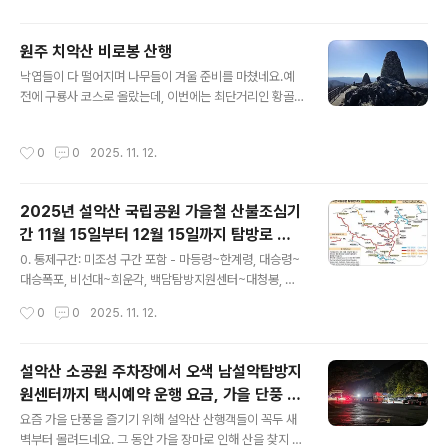
황에 따라 변동될 수..
리 날씨가 포근하고 맑아 푸르른 하늘을 보며 시원한 공기
를 실컷 만끽하며 걸었습니다. 안왔으면 나중에 후회를 했
원주 치악산 비로봉 산행
을 것 같네요.흔들바위 뒤로 계조암과 울산바위가 병풍처
글 내용
낙엽들이 다 떨어지며 나무들이 겨울 준비를 마쳤네요.예
럼 서 있습니다.흔들바위 앞 암석에 앉아 잠시 휴식을 취하
전에 구룡사 코스로 올랐는데, 이번에는 최단거리인 황골
며 파란 하늘아래 굽이 휘어지는 골짜기가 운치를 더합니
탐방지원센터 로 시작하여 입석사를 지나 정상으로 오르는
다.예전에 보이지 않던 새끼 고양이가 야옹거리며 다가 옵
코스로 올라봤습니다.낙엽을 밟으며 앙상한 나뭇가지를 보
니다. 빵을 던져 주니 언능 물고 구석으로 가네요. 그래도
작성시간
0
0
2025. 11. 12.
고 겨울 모습이 느껴지는 또 다른 산행의 매력입니다.11월
아직 야생성이 있어 사람들의 손을 거부하네요.정상을 거
의 공기는 한층 차가워졌지만, 아직 산에는 늦가을의 향기
의 다오를 쯤 물개바위를 담아보았습니다.울산바위 아래..
가 남아 있었어요.원주의 치악산 비로봉(1,288m). 초겨울
2025년 설악산 국립공원 가을철 산불조심기
문턱에서 마지막 단풍을 만나고 싶어 아침 일찍 길을 나섰
간 11월 15일부터 12월 15일까지 탐방로 통
습니다.등산로 초입부터 바람이 제법 차가웠지만, 오히려
글 내용
제
덕분에 상쾌한 기분으로 발걸음이 가벼웠어요. 낙엽이 수
0. 통제구간: 미조성 구간 포함 - 마등령~한계령, 대승령~
북이 쌓인 오솔길을 밟을 때마다 ‘바스락’ 소리가 귀에 참
대승폭포, 비선대~희운각, 백담탐방지원센터~대청봉, 남
좋았습니다.중턱에 오르자 단풍잎은 거의 떨어졌지만, 나
교리~한계령갈림길, 오색~대청봉, 오세암~봉정암, 곰배골
작성시간
0
0
2025. 11. 12.
뭇가지 사이로 보이는 파란 하늘이 한 폭의 ..
입구~강선리0. 개방구간 - 설악동~울산바위, 장수대~대
승폭포, 소공원~비선대(비선대~금강굴) 백담사~백담탐방
지원센터, 주전골계곡(오색약수터~용소폭포) 소공원~토
설악산 소공원 주차장에서 오색 남설악탐방지
왕성폭포전망대, 가마소골입구~자생식물원0. 통제기간: 2
원센터까지 택시예약 운행 요금, 가을 단풍 산
025. 11. 15.(토) ~ 12. 15.(월) - 수렴동대피소~봉정암
글 내용
행객으로 꼭두새벽부터 주차 전쟁
구간은 11. 10. ~ 12. 15. (노후시설 정비공사) * 해당 기간
요즘 가을 단풍을 즐기기 위해 설악산 산행객들이 꼭두 새
수렴동대피소, 소청대피소 예약자에 한해 통행 가능합니
벽부터 몰려드네요. 그 동안 가을 장마로 인해 산을 찾지 못