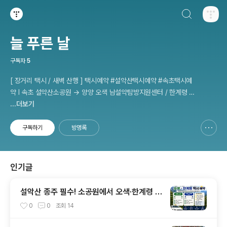
검색하기
티스토리
늘 푸른 날
구독자
5
[ 장거리 택시 / 새벽 산행 ] 택시예약 #설악산택시예약 #속초택시예
약 I 속초 설악산소공원 → 양양 오색 남설악탐방지원센터 / 한계령 휴
게소 - 인제 용대 남교리탐방지원센터 etc 사전 예약 운행 I 산행후기
...더보기
I 풍경 #설악산소공원 #설악산국립공원
구독하기
방명록
신고하기 레이어
열기
인기글
설악산 종주 필수! 소공원에서 오색·한계령 택
시 예약 완벽한 이용 방법
0
0
조회
14