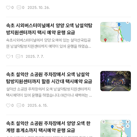
다. - 곰배골입구~강선리 구간은 11. 1. ~ 12. 15.자세한 사
한 사람들이 비가 그치자 전국 이곳저곳에서 단풍을 보기
작성시간
0
0
2025. 10. 26.
항은 설악산국립공원 문의(03..
위해 오시고 계십니다.새벽 1시 50분에 설악산소공원 주
차장에서 오색 남설악탐방지원센터까지 택시 예약이 있어
20분 전에 도착했는데, 차량행렬이 이어지고 있네요.택시
속초 시외버스터미널에서 양양 오색 남설악탐
를 대기하며 주차장을 담아 보았습니다. 메인 주차장은 이
방지원센터까지 택시 예약 운행 요금
미 빼곡히 차들로 차있어, 위에 주차장으로 올려 보내고 있
글 내용
습니다.소공원 주차장 매점에는 문을 닫지 않고 불이 훤하
속초시외버스터미널에서 양양 오색에 있는 설악산국립공
게 밝혀 산행객들에게 필요한 물품등을 판매하고 있네요.
원 남설악탐방지원센터까지 예약이 있어 운행을 하였습니
일하시는 분들도 피곤하지만, 괜히 신이 날겁니다.택시 손
다.아침 6시 30분에 출발하여 차량 통행이 많지 않고 양양
작성시간
1
1
2025. 7. 7.
님과 통화를 하고 대기하며 주차장 풍경을 담아보았습니
구간이 70km연동 구간이라 다이렉트로 막힘없이 달려, 7
다.주차장은 빈틈없이 질서정연하게 채워져 있네요..
시에 남설악탐방지원센터에 도착을 하였습니다.대청봉은
처음이라고 하시는데, 젊은 여자분이 신데 대단 하시네요.
속초 설악산 소공원 주차장에서 오색 남설악
오색을 시작으로 대청봉을 오른 후, 천불동계곡으로 하산
탐방지원센터까지 할증 시간대 택시예약 요금
하신다고 합니다.요즘은 해가 길어 일출 산행이 아니면, 시
글 내용
간을 조금 늦게 여유롭게 출발하셔도 해가 지기 전에 충분
설악산 소공원 주차장에서 오색 남설악탐방지원센터까지
히 하산 하실 수 있습니다.거리는 35km로 요금은 54,70
택시예약이 있어 운행을 하였습니다.야간이나 새벽에는 운
0원이 나왔습니다.할증시간대를 피해 가시면 저렴하게 이
행하는 택시가 없어 미리 예약하셔야만 마음 편하게 계획
작성시간
0
0
2025. 6. 15.
동을 하실 수 있습니다.이용해 주셔서 감사하고, 안전하고
대로 움직일 수 있습니다.택시를 예약하고 야간에 움직이
즐거운 산행 되시길 바랍니다.
시는 산행객들은 택시요금에 주간에 비해 약간의 부담을
느끼실 수 있습니다.할증 시간대는 23시부터 다음날 04시
속초 설악산 소공원 주차장에서 양양 오색 한
까지 입니다.대청봉에 가기 위해 양양 한계령 휴게소나 오
계령 휴게소까지 택시예약 운행 요금
색 남설악탐방지원센터까지 가시는 새벽산행을 하시려는
글 내용