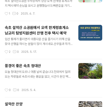
산행객들께서는 하절기 03시부터 문을 개방하고, 동절기
속초 설악산소공원 주차장에서 양양 오색 한계령 휴게소까
에는 04시에 개방을 하니, 참고하시고 계획을 짜시면 약간
지 택시예약 손님을 모시고 운행했습시다.빠른길을 가기
의 택시비를 절약 하실 수 있습니다.30프로대에 예약을 하
위해 북양양 ic를 따라 고속도로를 타고 이동합니다.택시
작성시간
1
0
2025. 6. 7.
시고 운행하니, 오색 남설악탐방지원센터까지 74,920원
기사에 따라 통행료를 받기도 하고 그냥 서비스로 받지 않
이 나오네요.이 가격은 고속도로 통행료를 제외한 금액입
기도 합니다.제 차를 이용하시는 손님들에게는 그냥 서비
니다..
스로 합니다.낮시간 때에 운행하여 68,700원이 나왔네요.
속초 설악산 소공원에서 오색 한계령휴게소
할증 요율이 적용되지 않은 요금입니다.야간 할증 시간에
남교리 탐방지원센터 산행 전후 택시 예약
는 할증료가 적용되어 더 나옵니다.23시부터 04시까지 할
글 내용
증시간인데요. 시간별로 할증요율 차이가 있습니다.
입산 통제가 풀리면서 아름다운 산을 즐기시기 위해 산을
찾아 산행을 하시는 분들이 많이 계시네요.산우들과 자가
용을 타고 왔다가 차량 문제로 목표 정상을 찍고 원점으로
작성시간
2
0
2025. 5. 17.
회귀 하는 분들도 계시지만, 멀리서 이동하여 좀 더 많은 것
을 보고 탐방하기 위해 입산과 하산 지점이 달라 이동하는
데 불편한 분들이 교통 때문에 산행 계획을 잡기 어려운 경
풍경이 좋은 속초 청대산
우가 있습니다.산행을 계획할 때 원활한 산행을 위해 버스
글 내용
오늘 청대산에 오르니 여름 날씨 같습니다.전국에서 밀려
나 택시같이 대중교통을 이용하시는 것을 계획하시는 분들
오는 차량들로 속초시내는 몸살을 앓고, 시간이 돈인 택시
도 많이 계실겁니다.버스는 저렴하게 이용할 수 있으나, 시
기사들은 스트레스에 일을 하기 힘드네요.오늘 하루 일요
간이나 정류장을 찾아 많은 신경을 써야 하지만, 택시일 경
일 여유를 즐기며 잠시 속초 청대산에 올랐습니다.
우 가격은 좀 부담이 되기는 하나, 사전에 택시 기사들과 연
작성시간
0
0
2025. 5. 4.
락하여 원하는 시간과 장소를 잡아 계획을 내게 맞게 잡을
수 있어 편리합니다.택시를 예약..
설악산 산양
글 내용