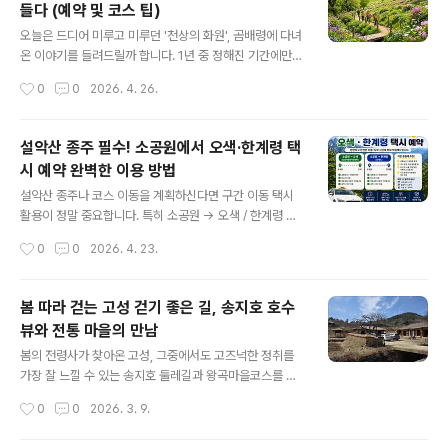
들다 (예약 및 코스 팁)
초관광수산시장입니다.어물전의 활기 : 싱싱한 해산물과
글 내용
건어물이 가득해 구경하는 재미가 쏠쏠해요.길거리 음식
오늘은 드디어 미루고 미루던 '천상의 화원', 곰배령에 다녀
정복: 속초의 명물인 닭강정부터 바삭한 새우튀김, 달콤한
온 이야기를 들려드릴까 합니다. 1년 중 정해진 기간에만
술빵까지! 시장 곳곳에서 풍기는 맛있는 냄새에 지갑이 절
허락되는 곳이라 설레는 마음으로 다녀왔는데요. 초록빛
작성시간
0
0
2026. 4. 26.
로 열리는 곳입니다.2. 자전거 타고 힐링 한 바퀴, 영랑호
힐링이 필요하신 분들은 주목해 주세요!​📍 탐방 전 필수 체
🚲조용하게 산책하며 힐링..
크리스트!​곰배령은 산림유전자원보호구역으로 지정되어
있어 사전 예약이 필수입니다.​예약 방법: 산림청 홈페이지
설악산 종주 필수! 소공원에서 오색·한계령 택
(숲나들e) 선착순 예약​준비물: 신분증 (필수!!), 등산화(또
시 예약 완벽한 이용 방법
는 트레킹화), 물, 가벼운 간식​입산 시간: 오전 9시 / 10시 /
글 내용
11시 (예약한 타임에 맞춰 도착해야 해요)​🥾 곰배령 탐방
설악산 종주나 코스 이동을 계획하신다면 구간 이동 택시
코스 (왕복 약 10km)​곰배령은 경사가 완만해서 '등산'보다
활용이 정말 중요합니다. 특히 소공원 → 오색 / 한계령 구
는 '트레킹'에 가까워요. 초보자도 충분히 즐길 수 있는 난
간은 대중교통으로 이동하기 까다롭기 때문에 미리 준비하
작성시간
0
0
2026. 4. 23.
이도입니다.​생태관리센터 ~ 강선마을: 평탄한 흙길과..
면 훨씬 편하게 여행할 수 있어요.🚖 설악산 소공원 → 오
색 / 한계령 택시 예약 & 이용방법 총정리설악산 등산을 하
다 보면 코스가 서로 연결되지 않아 이동이 필요한 경우가
봄 따라 걷는 ​고성 걷기 좋은 길, 송지호 호수
많습니다.대표적으로✔ 소공원 → 오색 (남설악)✔ 소공원
뷰와 전통 마을의 만남
→ 한계령이 구간은 택시 이용이 가장 현실적인 방법입니
글 내용
다.📍 주요 이동 구간 안내출발지👉 설악산 소공원도착지
봄의 전령사가 찾아온 고성, 그중에서도 고즈넉한 정취를
1👉 오색 남설악탐방지원센터도착지 2👉 한계령 휴게소
가장 잘 느낄 수 있는 송지호 둘레길과 왕곡마을코스를 소
👉 이 구간은 차량으로 약 30~50분 정도 소요됩니다.🚕
개해 드릴게요. 이 두 곳은 호수를 돌며 이어져 있어, 걷기
작성시간
0
0
2026. 3. 9.
택시 이용이 필요한 이유✔ 등산 코스가 이어지지 않음✔
여행을 사랑하는 분들에게는 최고의 봄 산책로입니다.🌸
버스 배차 간격이 길고 시..
[고성 여행] 호수와 시간이 멈춘 마을을 걷다: 송지호~왕곡