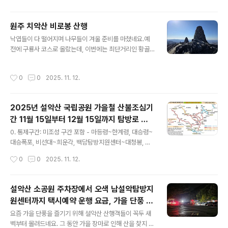
황에 따라 변동될 수..
리 날씨가 포근하고 맑아 푸르른 하늘을 보며 시원한 공기
를 실컷 만끽하며 걸었습니다. 안왔으면 나중에 후회를 했
원주 치악산 비로봉 산행
을 것 같네요.흔들바위 뒤로 계조암과 울산바위가 병풍처
글 내용
낙엽들이 다 떨어지며 나무들이 겨울 준비를 마쳤네요.예
럼 서 있습니다.흔들바위 앞 암석에 앉아 잠시 휴식을 취하
전에 구룡사 코스로 올랐는데, 이번에는 최단거리인 황골
며 파란 하늘아래 굽이 휘어지는 골짜기가 운치를 더합니
탐방지원센터 로 시작하여 입석사를 지나 정상으로 오르는
다.예전에 보이지 않던 새끼 고양이가 야옹거리며 다가 옵
코스로 올라봤습니다.낙엽을 밟으며 앙상한 나뭇가지를 보
니다. 빵을 던져 주니 언능 물고 구석으로 가네요. 그래도
작성시간
0
0
2025. 11. 12.
고 겨울 모습이 느껴지는 또 다른 산행의 매력입니다.11월
아직 야생성이 있어 사람들의 손을 거부하네요.정상을 거
의 공기는 한층 차가워졌지만, 아직 산에는 늦가을의 향기
의 다오를 쯤 물개바위를 담아보았습니다.울산바위 아래..
가 남아 있었어요.원주의 치악산 비로봉(1,288m). 초겨울
2025년 설악산 국립공원 가을철 산불조심기
문턱에서 마지막 단풍을 만나고 싶어 아침 일찍 길을 나섰
간 11월 15일부터 12월 15일까지 탐방로 통
습니다.등산로 초입부터 바람이 제법 차가웠지만, 오히려
글 내용
제
덕분에 상쾌한 기분으로 발걸음이 가벼웠어요. 낙엽이 수
0. 통제구간: 미조성 구간 포함 - 마등령~한계령, 대승령~
북이 쌓인 오솔길을 밟을 때마다 ‘바스락’ 소리가 귀에 참
대승폭포, 비선대~희운각, 백담탐방지원센터~대청봉, 남
좋았습니다.중턱에 오르자 단풍잎은 거의 떨어졌지만, 나
교리~한계령갈림길, 오색~대청봉, 오세암~봉정암, 곰배골
작성시간
0
0
2025. 11. 12.
뭇가지 사이로 보이는 파란 하늘이 한 폭의 ..
입구~강선리0. 개방구간 - 설악동~울산바위, 장수대~대
승폭포, 소공원~비선대(비선대~금강굴) 백담사~백담탐방
지원센터, 주전골계곡(오색약수터~용소폭포) 소공원~토
설악산 소공원 주차장에서 오색 남설악탐방지
왕성폭포전망대, 가마소골입구~자생식물원0. 통제기간: 2
원센터까지 택시예약 운행 요금, 가을 단풍 산
025. 11. 15.(토) ~ 12. 15.(월) - 수렴동대피소~봉정암
글 내용
행객으로 꼭두새벽부터 주차 전쟁
구간은 11. 10. ~ 12. 15. (노후시설 정비공사) * 해당 기간
요즘 가을 단풍을 즐기기 위해 설악산 산행객들이 꼭두 새
수렴동대피소, 소청대피소 예약자에 한해 통행 가능합니
벽부터 몰려드네요. 그 동안 가을 장마로 인해 산을 찾지 못