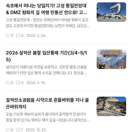
마을 코스따스한 봄바람이 불어오는 계절, 강원도 고성의
속초에서 떠나는 당일치기! 고성 통일전망대
푸른 바다만큼이나 매력적인 것이 바로 잔잔한 호수와 오
& DMZ 평화의 길 여행 민통선 안으로! 고성
래된 마을의 풍경입니다. 화려한 꽃구경도 좋지만, 가끔은
글 내용
통일전망대 출입신고서 작성 꿀팁 총정리
마음을 차분하게 만들어주는 **'느린 걸음'**이 필요할 때
고성 통일전망대 – 한반도 최북단에서 바라본 평화의 길강
가 있죠.1. 송지호 둘레길: 윤슬이 반짝이는 호수 산책.약 5
원도 고성에 위치한 통일전망대는 남한의 최북단, 금강산
km에 달하는 송지호 둘레길은 평탄한 산책로로 조성되어
이 손에 잡힐 듯 가까운 곳에 자리하고 있습니다.맑은 날이
작성시간
0
0
2026. 2. 26.
있어 누구나 쉽게 걸을 수 있습니다.관전 포인트: 호수 주변
면 북녘 땅까지 또렷이 보이는 이곳은, 그저 한 관광지가 아
으로 피어난 야생화와 ..
니라 우리 민족의 아픔과 염원이 깃든 의미 있는 장소이기
도 합니다.🚗 접근 방법과 입장 절차고성 통일전망대는 일
2026 설악산 봄철 입산통제 기간(3/4~5/1
반 관광지와 달리 민간인출입통제선(민통선) 안쪽에 있기
5)
때문에, 입장 전 반드시 출입신고서 작성과 신분증 확인 절
글 내용
차가 필요합니다.1️⃣ 고성 DMZ 박물관 옆 ‘출입신고소’에
설악산의 아름다운 자연을 보호하고, 건조한 봄철 산불을
서 신고서 작성2️⃣ 신분증 제시 후 차량 출입증 수령3️⃣ 지
예방하기 위한 입산 통제 소식을 전해드립니다. 등산을 계
정된 시간에 맞춰 전망대 방향으로 이동택시를 이용해 이
획 중이신 분들은 아래 내용을 꼭 확인하셔서 발걸음을 돌
작성시간
0
0
2026. 2. 15.
동할 수도 있는데, 속초에서 출발 1시간 정도 소요됩니다.
리는 일이 없으시길 바랍니다!🌲 [공지] 설악산 국립공원
(속초 출발 기준 왕복 택시..
봄철 입산 통제 안내따뜻한 봄바람이 불어오는 시기지만,
산은 그 어느 때보다 건조해져 산불 발생 위험이 매우 높습
설악산소공원을 시작으로 흔들바위를 지나 울
니다. 이에 설악산 국립공원에서는 생태계 보호와 산불 방
산바위까지
지를 위해 고지대 탐방로를 중심으로 입산을 통제합니다.
글 내용
📅 통제 기간2026년 3월 4일 ~ 5월 15일🚶 통제 구간
오늘 기상청 예보에 날씨가 춥다하여 갈까말까 망설이다
및 내용통제 구역: 설악산 고지대 탐방로 (대청봉 등 주요
종일 집에 있기도 뭐하고 해서 길을 나섰습니다.설악산소
능선 구간)개방 구역: 저지대 및 일부 일반 탐방로 (사찰 주
공원에 주차를하고 소공원을 시작으로 흔들바위를 거쳐 울
작성시간
0
1
2025. 12. 22.
변 및 산책로 등)※ 개방된 일반 탐방로의 경우에도 기상 상
산바위까지 갔다가 오는 코스입니다.기상청의 예보와는 달