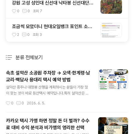
강원 고성 성인대 신선대 낙타봉 신선대단풍
등산코스
0
0
조회
7
조금씩 모았더니 현대오일뱅크 포인트 소멸
한다고 보너스카드에서 안내 메일 도착
2
0
조회
3
분류 전체보기
주요 글 목록
속초 설악산 소공원 주차장 → 오색·한계령·남
교리·백담사 용대리 택시 예약 방법
글 내용
설악산 종주나 대청봉 산행을 계획하시는 분들이 가장 많
이 찾는 것이 바로 등산택시 예약입니다.특히 설악산은 원
점회귀보다 들머리와 날머리가 다른 코스가 많아 차량 이
작성시간
0
0
2026. 6. 5.
동이 필수인데요.속초 설악산 소공원에서 출발해 오색, 한
계령, 남교리, 백담사 용대리 방면으로 이동하는 경우 택시
를 이용하면 편리하게 산행을 시작할 수 있습니다.설악산
카카오 택시 가맹 하면 정말 돈 더 벌까? 수수
산행 전 택시 예약이 필요한 이유✔ 새벽 첫 버스 운행 전
료 대비 수익 분석과 비가맹의 영리한 선택
이동 가능✔ 원하는 시간에 정확한 출발 가능✔ 무거운 배
글 내용