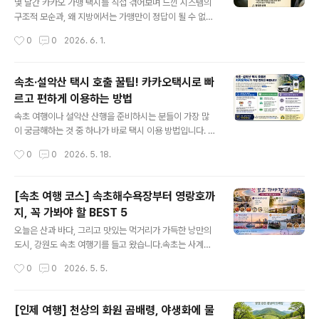
낭을 메고 대중교통 환승할 필요 없음✔ 하산 후 장시간 버
​몇 달간 카카오 가맹 택시를 직접 겪어보며 느낀 시스템의
스를 기다리지 않아도 됨✔ 단독 또는 소규모 산행객에게
구조적 모순과, 왜 지방에서는 가맹만이 정답이 될 수 없는
편리주요 이동 구간1. 설악산 소공원 → 오색 남설악탐방지
지 솔직한 생각을 공유해보려고 합니다. 남의 떡이 더 커 보
작성시간
0
0
2026. 6. 1.
원센터가장 인기 있는 대청봉 코스입니다.소공원에서 오색
였던 가맹과 비가맹의 실체, 과연 어떨까요?​1. 가맹이나 비
으로 이동 후 대청봉을 올라 천불동계곡을 통..
가맹이나 '독점'은 없다: 결국 제로섬 게임​많은 분들이 가맹
을 하면 무조건 콜을 쏟아부어 줄 거라 착각합니다. 하지만
속초·설악산 택시 호출 꿀팁! 카카오택시로 빠
현실은 냉정합니다. 전체 손님의 양은 정해져 있고, 가맹과
르고 편하게 이용하는 방법
비가맹이 결국 나눠 먹는 구조입니다.• ​수요와 공급의 절대
글 내용
법칙: 손님이 넘치는 출퇴근 시간이나 주말에는 비가맹도
속초 여행이나 설악산 산행을 준비하시는 분들이 가장 많
콜이 많이 터집니다. 반대로 손님이 없는 비수기나 한가한
이 궁금해하는 것 중 하나가 바로 택시 이용 방법입니다. 특
시간대에는 가맹 기사라고 해서 특별히 콜을 더 몰아주지
히 새벽 산행이나 버스 시간이 애매한 경우에는 택시를 이
작성시간
0
0
2026. 5. 18.
않습니다.• ​안정화된 적정선이 없는 콜: 시스템이 가맹 기
용하는 일이 많아지는데요.속초와 설악산 일대에서 택시를
사에게 하..
부르실 때는 가장 편하고 빠른 방법이 바로 카카오 택시를
이용입니다.현재 속초 지역의 대부분 택시들은 카카오콜을
[속초 여행 코스] 속초해수욕장부터 영랑호까
함께 받고 있기 때문에, 굳이 여러 군데 전화를 돌리기보다
지, 꼭 가봐야 할 BEST 5
카카오택시 앱으로 호출하는 것이 훨씬 효율적입니다.속초
글 내용
에서 택시 호출은 카카오택시가 가장 빠른 이유속초는 관
오늘은 산과 바다, 그리고 맛있는 먹거리가 가득한 낭만의
광도시 특성상 주말과 연휴, 성수기에는 관광객이 매우 많
도시, 강원도 속초 여행기를 들고 왔습니다.속초는 사계절
습니다. 특히 다음과 같은 시간대에는 택시 수요가 급격히
내내 매력적이지만, 특히 요즘 같은 날씨에 떠나기 딱 좋은
작성시간
0
0
2026. 5. 5.
몰립니다.주말 관광 피크시간연휴 및 휴가철이런 상황에서
곳이죠. 연인과 함께하는 데이트 코스부터 가족 여행까지
는 전화 콜보다 앱 호출이 훨씬 빠르게 배차..
완벽하게 책임질 속초 필수 방문 코스 5곳을 소개해 드릴
게요! 📸1. 먹거리의 천국, 속초관광수산시장 (중앙시장)
[인제 여행] 천상의 화원 곰배령, 야생화에 물
🍢속초 여행에서 절대 빠질 수 없는 첫 번째 코스! 바로 속