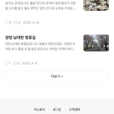
설악산 산양입니다. 물을 먹으러 냇가에 내려 왔다가 사람
들 소리를 듣고 물도 못먹고 냅다 산으로 도망을 치네요.예
전에는 보기 힘들었는데, 서식지가 개발로 인해 없어지고
먹을 것을 찾아 사람사는 곳까지 내려오는 일이 자주 있네
작성시간
0
0
2025. 4. 14.
요.동식물들이 살아가기 힘든 환경이 많아지면 서서히 자
연에 적응을 못하고 사라지면 사람들에게 부메랑이 되어
돌아 옵니다.
양양 남대천 벚꽃길
글 내용
양양 남대천 벚꽃길입니다. 벚꽃이 한창인데요. 이번주가
가장 보기 좋을 것 같네요.먼곳이나 가까운 지역에 계시는
봄 나들이 하시는 분들은 벚꽃구경 놓치지 말고 벚꽃을 즐
겨 보시기 바랍니다.
작성시간
1
0
2025. 4. 9.
더보기
의안내
티스토리
로그인
고객센터