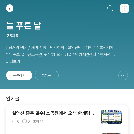
검색하기
티스토리
늘 푸른 날
구독자
5
[ 장거리 택시 / 새벽 산행 ] 택시예약 #설악산택시예약 #속초택시예
약 I 속초 설악산소공원 → 양양 오색 남설악탐방지원센터 / 한계령 휴
게소 - 인제 용대 남교리탐방지원센터 etc 사전 예약 운행 I 산행후기
...더보기
I 풍경 #설악산소공원 #설악산국립공원
구독하기
방명록
신고하기 레이어
열기
인기글
설악산 종주 필수! 소공원에서 오색·한계령 택
시 예약 완벽한 이용 방법
0
0
조회
14