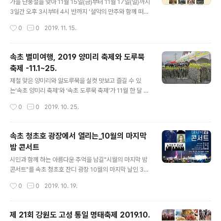
따분한 시간을 이곳에서 즐겁게 보낼 것 같습니다. 사진을
가을 단풍철을 맞아 11월 15일(금)부터 11월 17일(일)까지
몇장 찍어 보았는데요. 축제장이라는게 대부분 먹거리로
3일간 오후 3시부터 4시 반까지 '설악의 만추와 함께 떠나
이루어진 것은 비슷합니다. 아치형으로 만들어진 입구 모
는 음악여행 Music in SOKCHO' 행사가 개최됩니다! 이
작성시간
0
0
2019. 11. 15.
습입니다. 입구부터 먹거리차가 눈에..
번 공연은 11월 15일(금)부터 11월 17일(일)까지 3일간 오
후 3시부터 4시 반까지 접근성이 높은 갯배 매표소 앞, 로
데오거리 황소광장·KT 앞 1일 3개소에서 동시다발적으로
속초 별미여행, 2019 양미리 축제와 도루묵
진행되는데요~ 인지도 있는 대중 연예인이 아닌 지역 청소
축제 -11.1~25.
년 및 성인 전문 예술인들의 예술 공연 활동을 적극 장려하
글 내용
여 시민들의 문예 욕구를 해소하고자 기타사랑해, 이정민
제철 맞은 양미리와 알도루묵을 실컷 맛보고 즐길 수 있
무용, 원기타, 줌마댄스, 제스트 질리언(청소년 댄스), 원니
는‘속초 양미리 축제’와 ‘속초 도루묵 축제’가 11월 한 달 동
스밴드, 주은정, 김영삼, 김주영 청소년, 조성민 청소년 등
안 속초시수산업협동조합 주최로 풍성하게 펼쳐집니다! 11
작성시간
0
0
2019. 10. 25.
이 다수 참여합니다. ​ 오색 단풍으로 온 산을 물들..
월 1일(금)부터 10일(일)까지 열흘간 속초시양미리자망협
회 주관으로 속초항(동명동) 양미리 부두 일원에서 ‘속초
양미리 축제’가 개최되는데요. 이어서 11월 16일(토)부터
속초 청초호 광장에서 열리는_10월의 마지막
25일(월)까지 열흘간은 청호복합자망협회 주관으로 속초
밤 콘서트
시 E마트 건너편 주차장 일원에서(항만부지)‘속초 도루묵
글 내용
축제’가 열립니다. 오동통 살이 오른 고소한 양미리와 톡톡
시민과 함께 하는 아름다운 추억을 남길"시월의 마지막 밤
터지는 알이 꽉 찬 알도루묵을 어업인들이 직접 준비한 먹
콘서트"를 속초 청초호 잔디 광장 10월의 마지막 날인 31
거리 장터에서 신선하게 맛 볼 수 있고요~ 또한 시민 노래
일 저녁 7시부터 개최합니다. 주위에 계신 속초시민들이나
작성시간
0
0
2019. 10. 19.
자랑 및 품바공연 등 축제의 흥을 돋아줄 부대행사가 마련
속초에 여행을 하시는 분들에게는 좋은 볼거리, 즐거운 볼
되어 있어 제철맞은 양미리..
거리, 아름다운 추억의 시간이 될 것 같습니다. 1. 잔디밭 전
구역은 앉아서 관람하는 자리입니다. 별도의 의자가 없으
제 21회 강원도 고성 통일 명태축제 2019.10.
니 개인용 돗자리를 챙겨오세요. 텐트나 캠핑용 의자는 곤