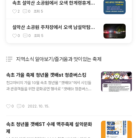
속초 설악산 소공원에서 오색 한계령휴게소
남교리 탐방지원센터 산행 전후 택시 예약
2
0
조회
5
설악산 소공원 주차장에서 오색 남설악탐방
지원센터까지 택시예약 운행 요금, 가을 단풍
0
0
조회
5
산행객으로 꼭두새벽부터 주차 전쟁
지역소식 알아보기/즐거움과 맛이있는 축제
분류 전체보기
주요 글 목록
속초 가을 축제 청년몰 갯배st 청춘버스킹
글 내용
천고마비의 가을 10월 속초 청년몰 “갯배St”에서 시민들
과 관광객들을 위한 문화공연 행사로 “갯배St 청춘버스
킹”을 실시합니다! ♡행사 일시 : 10월 15일(토) / 10월 2
2일(토) 저녁 7시 ☆갯배St 청춘버스킹 행사안내 청년몰
작성시간
0
0
2022. 10. 15.
1층 야외 데크에 구성된 무대에서 어쿠스틱을 테마로 지역
예술인을 포함한 다양한 공연이 개최됩니다! ● 청년몰 야
간 주점 ‘여기바바’에서 수제맥주 및 9,900원 무제한 생맥
속초 청년몰 갯배ST 수제 맥주축제 설악문화
주를 판매하며, 주점 운영시간 동안 청년몰 점포에서는 다
제
양한 특별 안주를 판매합니다. 야외 데크에서 공연과 함께
글 내용