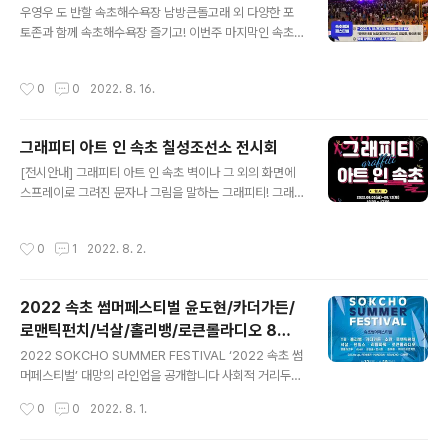
사 #속초노리숲길 #노리숲길숲속마켓 #ESG행사 #속초
우영우 도 반할 속초해수욕장 남방큰돌고래 외 다양한 포
산책길 #속초즐길거리
토존과 함께 속초해수욕장 즐기고! 이번주 마지막인 속초
썸머페스티벌 공연도 함께 즐겨요! ♡ 영화상영 일정 변경
(8월 17일~18일 기존 8시 → 7시 30분) ♡ 속초해수욕
작성시간
0
0
2022. 8. 16.
장은 8월 28일까지 개장 (입수는 9시 ~ 18시까지 가능) #
속초 #속초시 #속초시청 #속초해수욕장 #여름휴가 #여
행 #바다 #속초여행 #속초관광 #속초가볼만한곳 #해수
그래피티 아트 인 속초 칠성조선소 전시회
욕장 #속초썸머페스티벌
글 내용
[전시안내] 그래피티 아트 인 속초 벽이나 그 외의 화면에
스프레이로 그려진 문자나 그림을 말하는 그래피티! 그래
피티로 표현된 특별한 속초를 만나보세요! [그래피티 팀
'바머스(BMBRS)' 전시] ♡ 일시: 8월 5일(금)-8월 13일
작성시간
0
1
2022. 8. 2.
(토) 11:00~17:00 ♡ 장소: 칠성조선소(중앙로 46번길 4
5) ♡ 내용 - 그래피티아트 작품전시(8월 5일~13일 11시
~17시) - 라이브페인팅(8월 5일, 6일, 13일 13시~16시)
2022 속초 썸머페스티벌 윤도현/카더가든/
- 작가와의 만남(8월 7일, 11일 16시) #속초 #속초시 #속
로맨틱펀치/넉살/홀리뱅/로큰롤라디오 8월1
초문화관광재단 #그래피티 #그래피티아트 #바머스 #전
글 내용
2일(금)~8월 18일(목)
시 #속초전시 #속초가볼만한곳 #속초문화 #속초체험 #
2022 SOKCHO SUMMER FESTIVAL ‘2022 속초 썸
칠성조선소
머페스티벌’ 대망의 라인업을 공개합니다 사회적 거리두기
해제 후 3년만에 돌아온 썸머페스티벌을 오랫동안 기다려
작성시간
0
0
2022. 8. 1.
주신 여러분께 진심으로 감사드립니다! 여러분의 기대에
보답하기 위해, 어디에서도 볼 수 없었던 최고의 라인업과