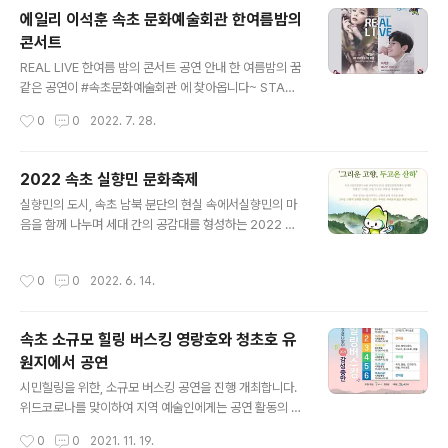
텐션으로 돌아왔으니 많은 기대 좋습니다, 좋은겁니다~ 안
에일리 이석훈 속초 문화예술회관 한여름밤의
좋을 수 없는 여기는 #속초시 ♡ 행사일시 : 8월 12일(금)
콘서트
~ 8월 18일(목), 7일간 ♡ 장소 : 속초해수욕장 ♡ 내용 -
글 내용
야외 뮤직 공연 (YB, 홀리뱅, 카더가든, 소란, 로맨틱펀치,
REAL LIVE 한여름 밤의 콘서트 공연 안내 한 여름밤의 꿈
넉살, 던밀스, 리듬파워, 로큰롤라디오 등) - 송림 야간 산
같은 공연이 #속초문화예술회관 에 찾아옵니다~ STAGE
책로 조성 - 지역 예술인들의 버스킹 - 영화상영(기적, 스
Ⅰ: #에일리 일시 : 8월 19일 (금) 오후 7시 30분(약 60분)
작성시간
0
0
2022. 7. 28.
파이더맨 노웨이홈) - 환경캠페인 부스 운영 등 8/..
예매 : 8월 2일(화) 9시 부터 온라인 예매 (최대 4장) STA
GE Ⅱ: #이석훈 일시 : 8월 27일 (토) 오후 7시(약 60분)
예매 : 8월 9일(화) 9시 부터 온라인 예매 (최대 4장) ✔장
2022 속초 실향민 문화축제
소 : 속초문화예술회관 대공연장 ✔요금 : 2만원(우대할인
글 내용
실향민의 도시, 속초 남북 분단의 현실 속에서실향민의 마
자 50% 감면) ✔관람연령 : 초등학생 이상 관람 (미취학아
음을 함께 나누며 세대 간의 공감대를 형성하는 2022 실
동 입장 불가) 자세한내용은 블로그를 참조해주세요! [소식
향민문화축제가 열립니다! ♤기간: 2022. 6. 17.(금) ~ 1
쏙!초] REAL LIVE 한여름 밤의 콘서트 공연 안내 한 여름
9.(일) ♤장소: 아바이마을(청호동 550-13) - 온라인(속
밤의 꿈같은 공연이 속초문화예술회관에 찾아옵니다~! ST
작성시간
0
0
2022. 6. 14.
초시 유튜브, 메타버스) ♤내용 - 특별공연: 실향민 꿈, 콘
AGE Ⅰ: 에일리..
서트 등 - 상설공연: 속초사자놀이, 도문농요 등 - 체험행
사: 테마거리, 이북먹거리 체험 등 - 특별전시: 속초의 옛 모
속초 소규모 힐링 버스킹 영랑호와 청초호 유
습 전시 등 ☎ 문의: 속초시문화관광재단 033-636-067
원지에서 공연
0 함께 가고 싶은 친구는 태그 @ 자세한 내용은 속초시블
글 내용
로그를 참조해주세요 [소식쏙!초] 📢2022 실향민 문화축
시민힐링을 위한, 소규모 버스킹 공연을 진행 개최합니다.
제 개최(6.17.~19.) 실향민의 도시, 속초! 6월 17일(금)부
위드코로나를 맞이하여 지역 예술인에게는 공연 활동의 공
터 ~ 19일(일)까지 3일간 한반도 평..
간과 기회를! 시민에게는 문화공연 향유의 기회 확대를 위
작성시간
0
0
2021. 11. 19.
해 11월 20일(토)부터 12월 24일까지 소규모 버스킹 공