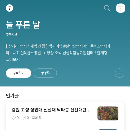
검색하기
티스토리
늘 푸른 날
구독자
5
[ 장거리 택시 / 새벽 산행 ] 택시예약 #설악산택시예약 #속초택시예
약 I 속초 설악산소공원 → 양양 오색 남설악탐방지원센터 / 한계령 휴
게소 - 인제 용대 남교리탐방지원센터 etc 사전 예약 운행 I 산행후기
...더보기
I 풍경 #설악산소공원 #설악산국립공원
구독하기
방명록
신고하기 레이어
열기
인기글
강원 고성 성인대 신선대 낙타봉 신선대단풍
등산코스
0
0
조회
5