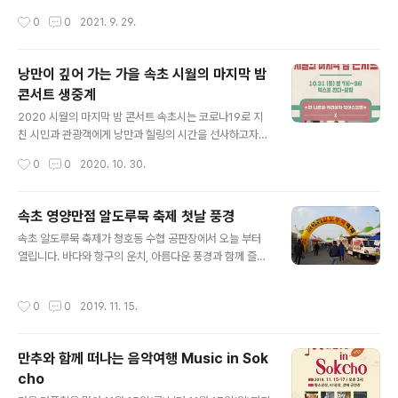
준수하면서 안전한 공연을 진행한다는 방침이다. 코로나로
(금)로 1주 연기하여 추진됩니다. 별도로 현재 진행중인 ‘축
작성시간
0
0
2021. 9. 29.
지친 시민과 관광객에게 힐링의 시간을 선사하기 위해 행
제포럼’은 예정대로 12일 개최, ‘옛 사진 공모’ 또한 그대로
사다. 올해로 3..
추진됩니다. 관련 문의: 속초문화재단 공연사업팀(033-0
636-0670) 10월 8일은 설악문화제의 중심 행사이며 역
낭만이 깊어 가는 가을 속초 시월의 마지막 밤
사적 문화에 기록된 설악소사(설악산신제)를 설악산 소공
콘서트 생중계
원 일원에서 재현합니다. 10월 12일은 설악문화제의 역사
글 내용
를 되짚어 보고 미래를 그려보는 축제포럼을 속초 마레몬
2020 시월의 마지막 밤 콘서트 속초시는 코로나19로 지
스 호텔에서 진행합니다. 이 두 프로그램은 참석하지 못한
친 시민과 관광객에게 낭만과 힐링의 시간을 선사하고자
시민과 관람객들을 위해 속초시 유튜브 채널을 통해 생중
“시월의 마지막 밤 콘서트”를 개최합니다! 이번 콘서트는
작성시간
0
0
2020. 10. 30.
계할 예정입니다. 또한 설악문화제의 역사기록 아카이빙을
#린 #유리상자 #나윤권 등 여러 초대가수가 모여 관광객
위한 설악문화제 옛..
분들께 아름다운 하모니로 감동과 추억을 선사할 예정입니
다. 공연일시 : 2020. 10. 31. 19:00 공연장소 : 속초 엑스
속초 영양만점 알도루묵 축제 첫날 풍경
포 잔디광장 출연진 : 린, 나윤권, 유리상자 등 초대가수 유
글 내용
속초 알도루묵 축제가 청호동 수협 공판장에서 오늘 부터
의사항 : 입장은선착순으로 진행되며 최대인원을 950명으
열립니다. 바다와 항구의 운치, 아름다운 풍경과 함께 즐겨
로 제한합니다. 관람시 발열체크 및 전자 및 수기명부 작성,
보는 영양이 가득한 알도루묵 축제입니다. 11월 24일. 다
#손소독 #마스크 착용 필수! 사계절 관광객이 즐겨 찾는
음 주 일요일까지 10일간 열린다고 합니다. 단풍이 끝나고
속초의 중심 관광지이면서 시민의 여가활동 중심지인 청초
작성시간
0
0
2019. 11. 15.
단풍 손님들이 많지는 않겠지만, 그래도 축제다 보니. 지역
호를 배경으로 발라드, 성악 등 가을 정취가 물씬 느껴지는
주민들이 알도루묵에 소주 한잔 하려고 많이들 오지 않을
수준 높은 공..
까 생각됩니다. 잠깐 시간내어 가보았는데요. 첫날에 너무
만추와 함께 떠나는 음악여행 Music in Sok
일찍 가서 그런지 아직 사람들이 많지는 않습니다. 저녁이
cho
나 되야 그래도 한잔하며 볼거리,먹을거리를 보며, 집에서
글 내용