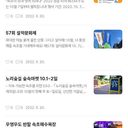
특별한 가을밤을 즐겨 보세요~ 문의 : 일자리경제과 상권
"속초의 맛과 멋에 취하다" 2022 청춘 비어 페스타가 오
활성화팀 ☏033-639-2717 #속초 #속초시 #속초행사
는 10월 7일부터 펼쳐집니다! 행사 기간: 2022. 10. 7.
#속초축제 #가을축제 #속초청년몰갯배st #청년몰갯배st
(금) ~ 10. 9.(일) 행사 장소: 속초청년몰 갯배St (구.수협부
작성시간
0
0
2022. 9. 30.
#청춘버스킹 #..
지 일대) 행사 프로그램 10.7.(금) 18:00~21:00 청춘비어
쥬크박스(신청곡 플레이) 10.8.(토) 14:00~22:00 1부 설
악문화제 청춘 버스킹 2부 청춘비어 뮤직 페스타(빅토리아
57회 설악문화제
+박호, 케이락컴퍼니, 길구봉구) 3부 청춘비어 DJ 파티 1
글 내용
파아란 하늘 붉게 물든 단풍 그리고 설악제! 10월, 더 풍성
0.9.(일) 14:00~21:00 1부 설악문화제 청춘 버스킹 2부
해질 속초를 기대해주세요! 제57회 설악문화제 10. 7.(금)
청춘비어 뮤직 페스타(카르페디엠, 모던다락방) #속초 #속
~ 9.(일), 로데오거리 일원 10. 16.(토) ~ 17.(일), 설악산국
초시 #속초소식 #속초축제 #속초행사 #속초청년몰갯배S
립공원 일원 교통통제안내 10. 7.(금) 18시 ~10. 9.(일) 2
t #수제맥주축제 #설악문화제 #수제맥주 #청춘비어페스
작성시간
0
0
2022. 9. 30.
4시 수복탑 삼거리~교동사거리 시민, 관람객의 안전과 원
타 #비어페스타 #속초버..
활한 진행을 위한 조치인만큼 많은 양해부탁드립니다. #속
초 #속초시 #설악문화제 #속초문화관광재단 #속초축제
노리숲길 숲속마켓 10.1~2일
#가을축제 #단풍 #축제 #속초가볼만한곳 #속초여행 #속
글 내용
초관광 #설악산 #속초핫플 #속초여행코스 #가을여행
- 지속 가능한 속초를 위한 ESG - ｢노리숲길 숲속마켓｣이
개최됩니다!! 10월의 첫째 주 토~일요일, 선선한 가을날,
예쁜 노리숲길도 산책하며 숲속마켓을 즐겨 보세요:) 일시 :
2022. 10. 1.(토) ~ 10. 2.(일) / 10:00~17:00 장소 : 속
작성시간
0
0
2022. 9. 30.
초시립박물관 노리숲길 일원 ✔️입장료 : 행사기간 내 전액
무료 ※ 지속 가능한 속초를 위한 환경운동에도 함께해주세
요. (공유컵사용, 천연수세미 사용, 장바구니 사용) #속초
우영우도 반할 속초해수욕장
#속초시 #속초소식 #속초가볼만한곳 #속초여행 #속초행
글 내용