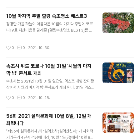
연이 개최됩니다. 운영기간 -11월 20일(토), 27일(토) 15
시 ~ 16시 30분 -12월 4일(토), 11일(토), 18일(토) 15시
10월 마지막 주말 힐링 속초명소 베스트3
~ 16시 30분 -12월 24일(금) 19시 ~ 20시 30분 운영장
글 내용
청명한 가을 하늘이 아름다운 10월의 마지막 주말에 코로
소 : 2개소 (영랑호수윗길, 청초호 유원지 시계탑광장) 코
나19로 지친마음을 달래줄 [힐링속초명소 BEST3]를 소
로나19로 지친 시민분들 마음에 조금이나마 힐링이 되었
개합니다! 1.청초호유원지 국화전 ♡~ 2021. 11. 5.(금)까
으면좋겠습니다.
지 ♡청초호유원지 분수광장 일원 ♡5만여본의 형형색색
작성시간
0
0
2021. 10. 30.
국화로 마음힐링 2. 속초 청년몰 '갯배st' 할로윈 이벤트 ♡
2021. 10. 30.(토) ~ 31.(일) 11시 ~ 20시 ♡속초 청년몰
갯배st(속초시 중앙부두길 24) ♡할로윈 분장퍼포먼스, 달
속초시 위드 코로나 10월 31일 '시월의 마지
고나, 딱지치기 체험하며 힐링 3. 시월의 마지막 밤 콘서트
막 밤' 콘서트 개최
♡2021. 10. 31.(일) 19시 ~ 21시 ♡속초 엑스포 잔디광
글 내용
장 ♡거미, 허각 노래들으며 고막힐링 많이 방문하셔서 추
속초시는 2021년 10월 31일 일요일. 엑스포 대형 잔디광
억과 뜻있는 시간들 보네세요☆☆ #속초 #속초시 #코로
장에서 시월의 마지막 밤 콘서트가 개최 된다. 31일 엑스포
나19 #지친마음힐링 #힐링속초 #청초..
잔디광장에서 열리는 '시월의 마지막 밤 콘서트'는 깊어가
작성시간
0
0
2021. 10. 28.
는 가을밤 낭만과 가을 정취를 흠뻑 느낄 수 있는 수준 높은
공연으로 구성됐다. 이날 콘서트에는 영화와 드라마의 OS
T 여왕으로 불리는 가수 '거미'와 함께 슈퍼스타 K2 우승
56회 2021 설악문화제 10월 8일, 12일 개
자 출신의 '허각' 등 정상급 뮤지션들이 무대에 오를 예정이
최됩니다
다. 시는 11월부터 위드 코로나로 전환되는 상황을 앞두고
글 내용
있지만 사회적 거리두기 지침에 따라 행사 전 방역 및 객석
「제56회 설악문화제」의 ‘설악소사(설악산신제)'가 사회적
거리두기, 제한 인원의 선착순 입장 등 방역수칙을 철저히
거리두기 4단계 격상에 따라, 10월 1일(금)에서 10월 8일