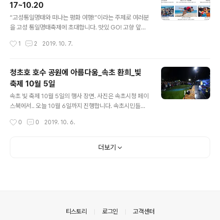
17~10.20
란합니다. 2. 가을 야간 날씨가 추우니 따뜻한 외투나 무릎
글 내용
담요를 챙겨오시기 바랍니다. 3. 자전거, 킥보드 등 다른 관
“고성통일명태와 떠나는 평화 여행!”이라는 주제로 여러분
객의 시야를 가리는 물건이나 애완견은 잔디광장에 함께
을 고성 통일명태축제에 초대합니다. 맛있 GO! 고향 앞바
할 수 없습니다.
다 덕에 걸어 놓은 북어 몇 마리 걷어다가 방망이로 두드려
작성시간
1
2
2019. 10. 7.
가족들과 함께 뜯어먹던 그 추억의 맛 그대로를 통일의 고
장이자 명태의 고장인 고성에서 맛볼 수 있습니다. 재밌 G
O! 가족, 연인, 남녀노소가 즐길 수 있는 다양한 명태 체험
청초호 호수 공원에 아름다움_속초 환희_빛
프로그램으로 고성 통일명태축제에서 다양한 경험을 하실
축제 10월 5일
수 있습니다. 즐겁 GO! 행운의 통일 명태를 찾아라!, 활어
글 내용
맨손잡기 체험, 어선 무료시승체험 등 다양한 힐링 바다 문
속초 빛 축제 10월 5일의 행사 장면. 사진은 속초시청 페이
화 체험을 통해 동해안 최북단 청 정지역 고성에서 재미를
스북에서.. 오늘 10월 6일까지 진행합니다. 속초시민들이
느낄 수 있습니다. 신나 GO! 청소년 페스티벌, 고성 군인페
나 속초를 찿으신 여행객께서는 좋은 볼거리들 입니다^^
작성시간
0
0
2019. 10. 6.
스티벌, 명태 노래 자랑 등 다양한 사람들의 개성이 발산되
는 고성방가 페스티..
더보기
의안내
티스토리
로그인
고객센터