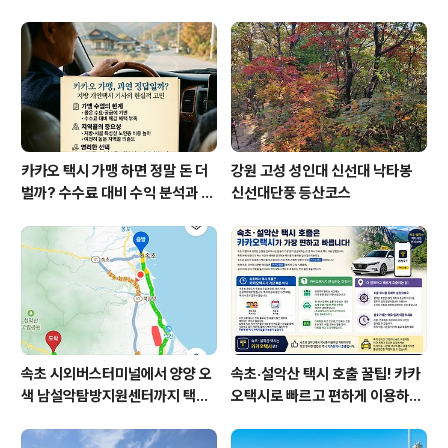
방법
택시 예약 방법
카카오 택시 가맹 하면 정말 돈 더
강원 고성 성인대 신선대 낙타봉
벌까? 수수료 대비 수익 분석과 비
신선대단풍 등산코스
가맹의 영리한 선택
속초 시외버스터미널에서 양양 오
속초·설악산 택시 호출 꿀팁! 카카
색 남설악탐방지원센터까지 택시
오택시로 빠르고 편하게 이용하는
예약 운행 요금
방법