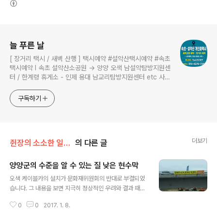
로그 정보
늘 푸른 날
[ 장거리 택시 / 새벽 산행 ] 택시예약 #설악산택시예약 #속초
택시예약 I 속초 설악산소공원 → 양양 오색 남설악탐방지원센
터 / 한계령 휴게소 - 인제 용대 남교리탐방지원센터 etc 사전
예약 운행 I 산행후기 I 풍경 #설악산소공원 #설악산국립공원
구독하기
더보기
쥔장의 소소한 일상/설악산 케이블카 설치 NO
의 다른 글
양양군의 수준을 알 수 있는 질 낮은 현수막
글 내용
오색 케이블카의 설치가 문화재위원회의 반대로 부결되었
습니다. 그 내용을 보면 지극히 정상적인 우려와 결과 때문
이었습니다. 오히려 문화재위원회에 가기 전에 환경청에서
0
0
2017. 1. 8.
반대를 해야 함이 마땅했지만, 위법과 불법으로 일사천리