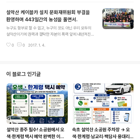
진행되었습니다. 불법 위법에 대한 내용은 이 블로그에도
나와 있습니다. 담당공무원들이 검찰에 기소되어 있는 상
설악산 케이블카 설치 문화재위원회 부결을
황입니다. 그리고, 국립공원은 양양군의 지자체 소유가 아
닙니다. 전 국민들이 관심을 갖고, 아끼며 보존해야할 자연
환영하며 443일간의 농성을 풀면서.
글 내용
유산입니다. 마치 이 국립공원이 특정그룹의 소유인냥 나
누구도 함부로 할 수 없고, 누구의 것도 아닌 우리 모두의
서는 것도 월권입니다. 그럼에도 게시대에 걸지 않고 양양
설악산이기에 권력과 결탁한 자본의 폭력 앞에 내던져진
군과 일부 단체는 불법(공공의 이익이 아니라 일부의 의견
설악산과 뭇 생명의 삶은 곧 우리들의 삶이었고 분노하고
임)으로 현수막을 대문짝하게 여기저기 걸었는데, 그 내용
0
0
2017. 1. 4.
저항하지 않는 것은 삶을 포기하는 것과 다름없는 일이었
이 가관입니다. 부결 이유는 -동물 분야에서는 ..
다. 전국토의 5%에 지나지 않는 국립공원, 1.6% 밖에 되
지 않는 자연보존지구가 우리들의 숨통을 거머쥐고 있음을
깨닫는 데는 많은 시간이 필요치 않다. 케이블카 예정노선
에 올라 한그루의 나무처럼 서서 맞았던 바람과 산양발자
이 블로그 인기글
국 속에 담긴 불안한 삶의 이야기는 우리들이 해야 할 일이
무엇인지를 깨우쳐 주었다. 강원도청 앞 농성 443일을 맞
이한 오늘에 이르기까지 강원도청과 원주지방환경청 농성
장에서 몹시도 추웠던 겨울과 유난히 무더웠던 여름을 견
디며 보냈던 날들이었다. 온갖 조작과 불법으..
설악산 종주 필수! 소공원에서 오
속초 설악산 소공원 주차장 → 오
색·한계령 택시 예약 완벽한 이용
색·한계령·남교리·백담사 용대리