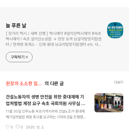
로그 정보
늘 푸른 날
[ 장거리 택시 / 새벽 산행 ] 택시예약 #설악산택시예약 #속초
택시예약 I 속초 설악산소공원 → 양양 오색 남설악탐방지원센
터 / 한계령 휴게소 - 인제 용대 남교리탐방지원센터 etc 사전
예약 운행 I 산행후기 I 풍경 #설악산소공원 #설악산국립공원
구독하기
더보기
쥔장의 소소한 일상/지역에서 일어 나는 소식
의 다른 글
건설노동자의 생명 안전을 위한 중대재해 기
업처벌법 제정 요구 속초 국회의원 사무실 앞
글 내용
에서 진행
11월 30일 민주노총 속초지역지부와 건설노조가 중대재
해기업처벌법 제정 촉구를 요구하는 기자회견을 진행했다.
매일 7명의 건설노동자들이 산업재해로 목숨을 잃고 있다.
0
0
2020. 12. 2.
경부 고속도로 428km를 만드는데, 77명의 건설노동자