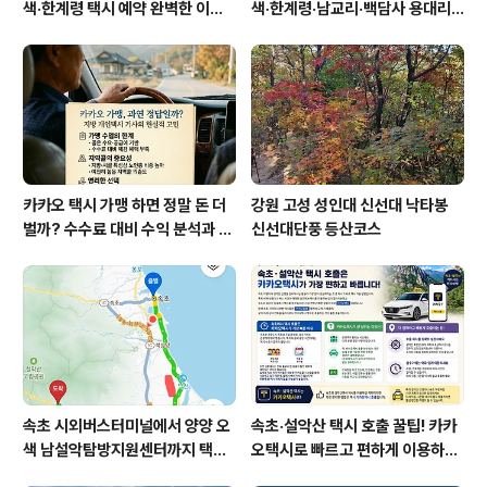
색·한계령 택시 예약 완벽한 이용
색·한계령·남교리·백담사 용대리
방법
택시 예약 방법
카카오 택시 가맹 하면 정말 돈 더
강원 고성 성인대 신선대 낙타봉
벌까? 수수료 대비 수익 분석과 비
신선대단풍 등산코스
가맹의 영리한 선택
속초 시외버스터미널에서 양양 오
속초·설악산 택시 호출 꿀팁! 카카
색 남설악탐방지원센터까지 택시
오택시로 빠르고 편하게 이용하는
예약 운행 요금
방법