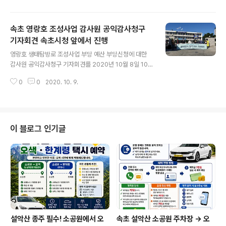
들이 사망,5.5km당 1명의 건설노동자들이 사망한 것이다.
2017년 삼성중공업 크레인 사고로 6명이 죽고, 25명이
속초 영랑호 조성사업 감사원 공익감사청구
부상을 입었다. 그런데 사업주에게 떨어지는 법적조치는
안전조치 의무위반으로 벌금 3백만원만 받았다. 이런 솜방
기자회견 속초시청 앞에서 진행
글 내용
망이 처벌을 하니, 건설노동자의 목숨값이 안전시설을 하
영랑호 생태탐방로 조성사업 부당 예산 부당신청에 대한
는 값보다 못하니, 건설업주들은 사람이야 죽던말든 돈만
감사원 공익감사청구 기자회견를 2020년 10월 8일 10시
벌면 된다는 입장이다. 특히 건설현장에서 일어나고 있는
속초시청 앞에서 진행되었습니다. 속초시의 생태탐방로 조
산업재해는 다른 사업장에 비해 비참하게 목숨을 잃어가고
0
0
2020. 10. 9.
성사업에속초고성양양 환경운동연합과 영랑호를 지키기
있다. 하청에 하청을 두는 외주화로 중대사고..
위해 뭐라도 하려는 사람들은, 영랑호 생태탐방로 사업의
부당함을 알리기 위해 감사원에 공익 감사를 청구한다고
밝혔습니다.기자회견전문]영랑호 생태탐방로 조성사업 부
당 예산 부당신청에 대한 감사원 공익감사청구 우리는 속
이 블로그 인기글
초시가 영랑호 생태탐방로 조성사업을 위해 예산편성지침
을 위반하고 부당하게 예산을 교부받은 사실을 확인했다.
이와 관련해 감사원에 이러한 위반사항을 검증하고 적법한
조치를 요구하는 공익감사청구를 진행하고자 한다. - 속초
시는 2019년 4월 균형발전특별회계 강원도자율사업으로
영랑호..
설악산 종주 필수! 소공원에서 오
속초 설악산 소공원 주차장 → 오